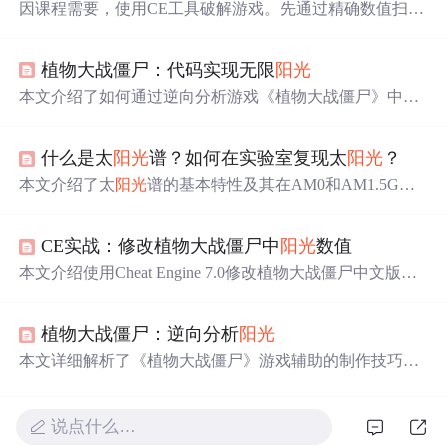
因课程需要，使用CE工具破解游戏。先通过精确数值扫描
确定
阳光
数目地址，如从初始值50扫描，再变为0扫描，验
证地址后更改数值成功。接着寻找
阳光
基地址，经多次操
植物大战僵尸：代码实现无限
阳光
作，如找出访问地址、复制地址、16进制扫描等，最终成
功找到基址。
本文介绍了如何通过逆向分析游戏《植物大战僵尸》中的
阳光
数值地址，寻找动态地址与基址，利用C语言编写辅
助实现无限
阳光
功能。通过运行游戏，附加进程，动态扫
什么是太
阳光
谱？如何在实验室复现太
阳光
？
描
阳光
数值，设置内存断点，解析汇编指令，追踪内存地
址，最终找到
阳光
数据的基址和偏移，从而能在游戏启动
本文介绍了太
阳光
谱的基本特性及其在AM0和AM1.5G标
时定位并修改
阳光
数值。
准下的分布，重点阐述了太
阳光
模拟器如何通过LED光
源、滤光技术和光谱校准，在实验室内精确复现太
阳光
，
CE实战：修改植物大战僵尸中
阳光
数值
满足光伏、材料与环境科学研究的需求。
本文介绍使用Cheat Engine 7.0修改植物大战僵尸中文版
阳
光
数值的方法。包括打开游戏和CE、获取
阳光
内存地址、
修改数值等步骤。若游戏重启后修改失效，需分析基址，
植物大战僵尸：逆向分析
阳光
通过放置植物改变数值、记录偏移量、扫描内存等操作找
到基址，之后重启游戏可直接修改。
本文详细解析了《植物大战僵尸》游戏辅助的制作技巧，
包括无限
阳光
、自动收集
阳光
等功能的实现方法，以及如
何通过逆向工程寻找游戏关键Call。
说点什么…