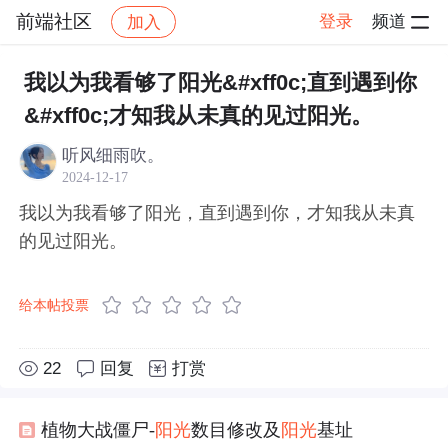
前端社区
登录
频道
加入
帖子详情
社区
前端社区
感慨
我以为我看够了阳光&#xff0c;直到遇到你
&#xff0c;才知我从未真的见过阳光。
听风细雨吹。
2024-12-17
我以为我看够了阳光，直到遇到你，才知我从未真
的见过阳光。
给本帖投票
22
回复
打赏
植物大战僵尸-
阳光
数目修改及
阳光
基址