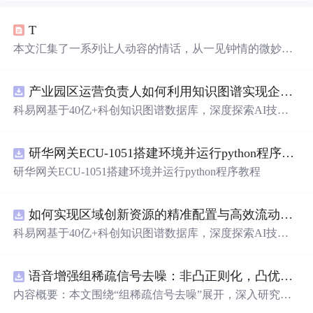
T
本文汇集了一系列让人动容的情话，从一见钟情的微妙到
日久生情的沉淀，每一句话都承载着深深的情感。这里有
对爱情细腻的描绘，也有对爱人深情的告白，每一段文字
产业园区运营负责人如何利用知识图谱实现企业精准对接与协同？.docx
都能触动人心。
科易网基于40亿+科创知识图谱数据库，深度探索AI技术
在技术转移、成果转化、技术经纪、知识产权、产业创
新、科技招商等垂直领域的多样化应用场景，研究科技创
研华网关ECU-1051搭建环境并运行python程序教程
新领域的AI+数智化解决方案，推动科技创新与产业创新
智能化发展。
研华网关ECU-1051搭建环境并运行python程序教程
如何实现区域创新资源的精准配置与高效流动？.docx
科易网基于40亿+科创知识图谱数据库，深度探索AI技术
在技术转移、成果转化、技术经纪、知识产权、产业创
新、科技招商等垂直领域的多样化应用场景，研究科技创
语音增强组稀疏信号去噪：非凸正则化，凸优化研究（Matlab代码实现）
新领域的AI+数智化解决方案，推动科技创新与产业创新
智能化发展。
内容概要：本文围绕“组稀疏信号去噪”展开，深入研究了
基于非凸正则化与凸优化的信号处理方法，并提供了完整