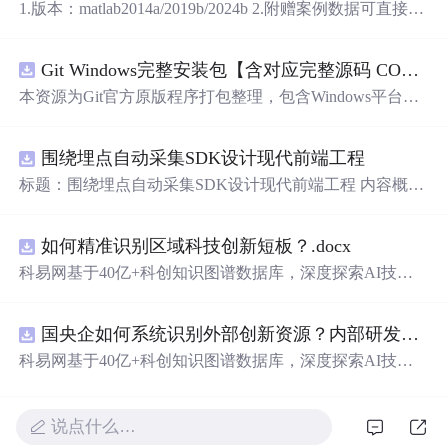
1.版本：matlab2014a/2019b/2024b 2.附赠案例数据可直接运
行。 3.代码特点：参数化编程、参数可方
便
更改、代码编
程思路清晰、注释明细。 4.适用对象：计算机，电子信息
Git Windows完整安装包【含对应完整源码 COPYING协议 GPL‑v2】
工程、数学等专业的大学生课程设计、期末大作业和毕业
设计。
本资源为Git官方原版程序打包整理，包含Windows平台Git
二进制安装程序、对应版本完整源代码、GPL‑v2协议COP
YING文件。 软件协议：GNU General Public License v2 (G
围绕埋点自动采集SDK设计现代前端工程
PL‑v2)。 Git为开源软件，官方原版可以免费获取。本资源
仅为整理归档，非本人原创作品。 分发遵从GPL‑v2许可要
标题：围绕埋点自动采集SDK设计现代前端工程 内容概
求：压缩包内附带完整源码与原始版权协议文件。 请勿将
要：围绕核心链路、并发控制、异常补偿与可观测性建
本资源冒充为原创软件。 适用人群：Windows开发人员，
设，说明围绕埋点自动采集SDK设计现代前端工程的关键
用于版本控制。 使用场景：本地Git环境部署。
如何精准识别区域科技创新短板？.docx
实现重点。 https://m.qzgqxd.com/news/zuqiu/11900.html http
s://m.uniintell.com/index https://m.uniintell.com/live/zuqiu/ http
科易网基于40亿+科创知识图谱数据库，深度探索AI技术
s://m.uniintell.com/zuqiuliansai/shijiebei/ https://m.uniintell.com/
在技术转移、成果转化、技术经纪、知识产权、产业创
news/zuqiu/10417.html
新、科技招商等垂直领域的多样化应用场景，研究科技创
国央企如何系统识别外部创新资源？内部研发体系完善，但对外部高校、中小科技企业技术能力缺乏动态认知。.docx
新领域的AI+数智化解决方案，推动科技创新与产业创新
智能化发展。
科易网基于40亿+科创知识图谱数据库，深度探索AI技术
在技术转移、成果转化、技术经纪、知识产权、产业创
新、科技招商等垂直领域的多样化应用场景，研究科技创
新领域的AI+数智化解决方案，推动科技创新与产业创新
说点什么…
智能化发展。