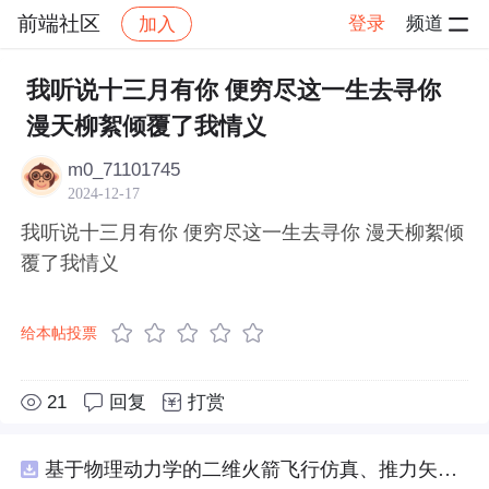
前端社区
登录
频道
加入
帖子详情
社区
前端社区
感慨
我听说十三月有你 便穷尽这一生去寻你
漫天柳絮倾覆了我情义
m0_71101745
2024-12-17
我听说十三月有你 便穷尽这一生去寻你 漫天柳絮倾
覆了我情义
给本帖投票
21
回复
打赏
基于物理动力学的二维火箭飞行仿真、推力矢量建模和闭环俯仰角控制，采用MATLABSimulink技术。.zip