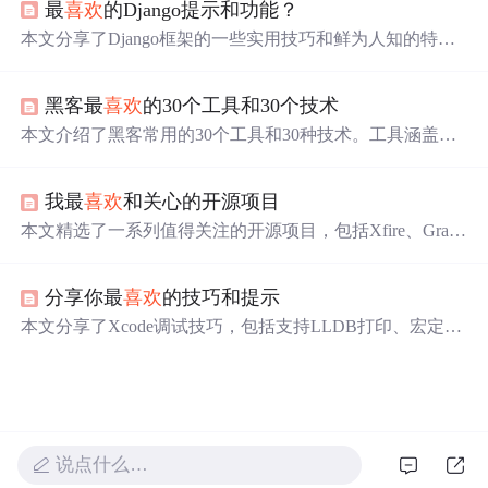
最
喜欢
的Django提示和功能？
本文分享了Django框架的一些实用技巧和鲜为人知的特
性，包括如何在Bash shell中使用Django bash completion脚
本来自动完成django-admin.py和manage.py命令，利用上下
黑客最
喜欢
的30个工具和30个技术
文处理器在每个响应中自动包含特定变量，以及如何利用
信号在特定事件发生时执行任务。
本文介绍了黑客常用的30个工具和30种技术。工具涵盖渗
透测试、网络扫描、流量分析等类别，如Metasploit Frame
work、Nmap等；技术包括后门植入、DDoS攻击、SQL注
我最
喜欢
和关心的开源项目
入等，涉及权限维持、资源耗尽、Web漏洞等方面，并给
出了相应的原理、案例和防御方法。
本文精选了一系列值得关注的开源项目，包括Xfire、Grail
s、Drools等，这些项目虽不如Spring、Hibernate那样广为人
知，但在特定领域内展现出了独特的价值和技术优势。
分享你最
喜欢
的技巧和提示
本文分享了Xcode调试技巧，包括支持LLDB打印、宏定义
检测block及多种Objective-C编程技巧，如内存优化、自定
义弱关联对象、动态调用block等。
说点什么…