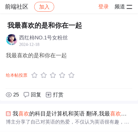
前端社区
登录
频道
加入
帖子详情
社区
前端社区
感慨
我最喜欢的是和你在一起
西红柿NO.1号女粉丝
2024-12-18
我最喜欢的是和你在一起
给本帖投票
25
回复
打赏
我
喜欢
的科目是计算机和英语 翻译,我最
喜欢
的科目
博主分享了自己对英语的热爱，不仅认为英语很有趣，还
经常与同学用英语交流，并提及英语是其最
喜欢
的科目之
一。此外，博主的学习态度认真，对音乐也同样感兴趣。