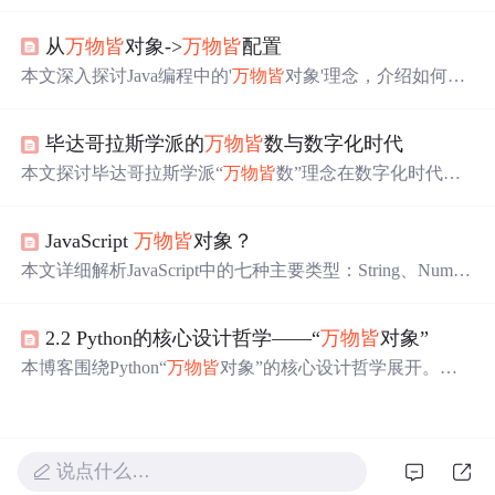
物
皆
对象’的概念。介绍了类和对象的关系，以及如何创建
类和对象，包括属性、方法、构造器、构造器重载、this的
从
万物
皆
对象->
万物
皆
配置
使用和static修饰的原理。此外，还讨论了包（import）在Ja
va编程中的作用。
本文深入探讨Java编程中的'
万物
皆
对象'理念，介绍如何利
用配置文件如Property、XML和YAML提高代码可维护性和
扩展性，实现功能需求的灵活应对。
毕达哥拉斯学派的
万物
皆
数与数字化时代
本文探讨毕达哥拉斯学派“
万物
皆
数”理念在数字化时代的
应用与影响。回顾该学派历史、哲学及数学原理，分析其
在多领域的影响。探讨数字化时代特点、挑战，以及数学
JavaScript
万物
皆
对象？
在计算机科学、人工智能和金融工程等领域的应用，还通
过案例研究展示技术应用及挑战解决方案。
本文详细解析JavaScript中的七种主要类型：String、Numbe
r、Boolean、Null、Undefined、Symbol与Object，并探讨了
基本类型与引用类型的区别，解释了“
万物
皆
对象”的误
2.2 Python的核心设计哲学——“
万物
皆
对象”
解。
本博客围绕Python“
万物
皆
对象”的核心设计哲学展开。介
绍了变量与对象的引用关系，区分了不可变和可变对象；
阐述了类与对象的本质，类是蓝图，对象是实例；还说明
了“
万物
皆
对象”的内涵，包括统一对象模型、动态类型和
引用机制等，助于深入使用Python。
说点什么…