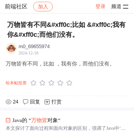
前端社区
登录
频道
加入
帖子详情
社区
前端社区
感慨
万物皆有不同&#xff0c;比如 &#xff0c;我有
你&#xff0c;而他们没有。
m0_69655974
2024-12-18
万物皆有不同，比如 ，我有你，而他们没有。
给本帖投票
24
回复
打赏
Java的 “
万物
皆
对象“
本文探讨了面向过程和面向对象的区别，强调了Java中‘
万