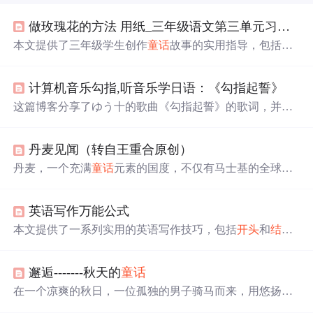
做玫瑰花的方法 用纸_三年级语文第三单元习作，《编写
本文提供了三年级学生创作
童话
故事的实用指导，包括如
何设定角色、时间、地点，并分享了一篇关于王后寻找玫
瑰花的完整范文。
计算机音乐勾指,听音乐学日语：《勾指起誓》
这篇博客分享了ゆう十的歌曲《勾指起誓》的歌词，并通
过深入解读表达了歌曲中关于爱情的深刻含义。歌词描绘
了主人公对伴侣的深情告白，如‘你是
信
的
开头
诗
的
内容
，
丹麦见闻（转自王重合原创）
童话
的
结尾
’，‘你是圣诞老人送给我的礼物’等，展现了温
柔与坚韧的情感。文章适合日语学习者，通过歌曲感受语
丹麦，一个充满
童话
元素的国度，不仅有马士基的全球航
言的魅力，并邀请读者一起欣赏和学习。
运网络，还有孕育出安徒生
童话
的深厚文化底蕴。从资源
匮乏到绿色能源的领先者，丹麦人用智慧和勤奋书写了自
英语写作万能公式
己的现代
童话
。本文讲述了丹麦如何克服重重困难，发展
成为世界领先的航运大国和清洁能源先锋。
本文提供了一系列实用的英语写作技巧，包括
开头
和
结尾
的万能公式、主体段落的撰写策略，以及如何运用长短
句、主题句等提升文章质量。
邂逅-------秋天的
童话
在一个凉爽的秋日，一位孤独的男子骑马而来，用悠扬的
笛声唤醒了池塘中凋谢的莲花。笛声吸引了岸边一位女子