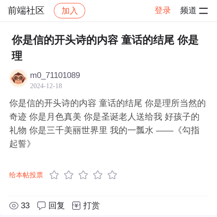
前端社区
登录
频道
加入
帖子详情
社区
前端社区
感慨
你是信的开头诗的内容 童话的结尾 你是
理
m0_71101089
2024-12-18
你是信的开头诗的内容 童话的结尾 你是理所当然的
奇迹 你是月色真美 你是圣诞老人送给我 好孩子的
礼物 你是三千美丽世界里 我的一瓢水 ——《勾指
起誓》
给本帖投票
33
回复
打赏