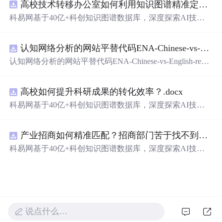
高校技术转移办公室如何利用知识图谱精准定位产业需求与技术适配点？.docx
载着深刻的情感与时代的印记。
科易网基于40亿+科创知识图谱数据库，深度探索AI技术
在技术转移、成果转化、技术经纪、知识产权、产业创
新、科技招商等垂直领域的多样化应用场景，研究科技创
认知网络分析的网站平替代码ENA-Chinese-vs-English-reproducible.zip
新领域的AI+数智化解决方案，推动科技创新与产业创新
智能化发展。
认知网络分析的网站平替代码ENA-Chinese-vs-English-repro
ducible.zip
高校如何提升科研成果的转化效率？.docx
科易网基于40亿+科创知识图谱数据库，深度探索AI技术
在技术转移、成果转化、技术经纪、知识产权、产业创
新、科技招商等垂直领域的多样化应用场景，研究科技创
产业招商如何精准匹配？招商部门苦于找不到符合产业链补链强链方向的目标企业怎么办？.docx
新领域的AI+数智化解决方案，推动科技创新与产业创新
智能化发展。
科易网基于40亿+科创知识图谱数据库，深度探索AI技术
在技术转移、成果转化、技术经纪、知识产权、产业创
新、科技招商等垂直领域的多样化应用场景，研究科技创
新领域的AI+数智化解决方案，推动科技创新与产业创新
智能化发展。
说点什么…