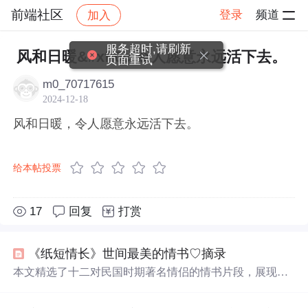
前端社区
登录
频道
加入
帖子详情
社区
前端社区
感慨
服务超时,请刷新
风和日暖&#xff0c;令人愿意永远活下去。
页面重试
m0_70717615
2024-12-18
风和日暖，令人愿意永远活下去。
给本帖投票
17
回复
打赏
《纸短情长》世间最美的情书♡摘录
本文精选了十二对民国时期著名情侣的情书片段，展现了
那个时代特有的浪漫情怀与纯真情感。从朱生豪与宋清如
的深情对话到徐志摩与陆小曼的爱情誓言，每一封信都承