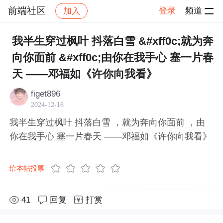
前端社区
登录
频道
加入
帖子详情
社区
前端社区
感慨
我半生穿过枫叶 抖落白雪 &#xff0c;就为奔
向你面前 &#xff0c;由你在我手心 塞一片春
天 ——邓福如《许你向我看》
figet896
2024-12-18
我半生穿过枫叶 抖落白雪 ，就为奔向你面前 ，由
你在我手心 塞一片春天 ——邓福如《许你向我看》
给本帖投票
41
回复
打赏