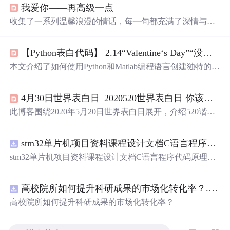
我爱你——再高级一点
收集了一系列温馨浪漫的情话，每一句都充满了深情与爱
意，适合用来表达对心爱之人的感情。
【Python表白代码】 2.14“Valentine‘s Day”“没别的意思 就是借着特殊日子说声喜欢你”你在哪儿？我去见你~（各种玫瑰源码合集）
本文介绍了如何使用Python和Matlab编程语言创建独特的表
白玫瑰图像，包括隐藏的Love玫瑰和3D粉红玫瑰。作者提
供了代码示例和效果展示，适合程序员在情人节向心仪之
4月30日世界表白日_2020520世界表白日 你该怎么表白
人表达情感。
此博客围绕2020年5月20日世界表白日展开，介绍520谐音
“我爱你”，是虚拟网络世界固定节日。还给出在这一天表
白的建议，如选13点14分，同时列举了35条表白文案，鼓
stm32单片机项目资料课程设计文档C语言程序代码原理图电路PCB实例悬挂运动控制系统论文资料
励有情人勇敢表白。
stm32单片机项目资料课程设计文档C语言程序代码原理图
电路PCB实例悬挂运动控制系统论文资料
高校院所如何提升科研成果的市场化转化率？.docx
高校院所如何提升科研成果的市场化转化率？