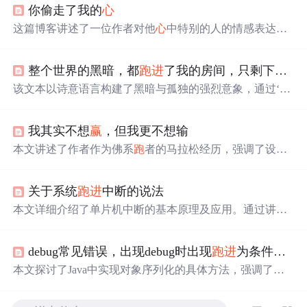
你偷走了我的
心
这篇博客讲述了一位作者对他
心
中特别的人的情感表达。
从初次见面到两年间的相处点滴，作者细腻地描绘了对方
给他带来的影响及自己对这份感情的珍视。
整个世界的黑暗，都
跑
进
了我的房间，只剩下两只寂寞的眼睛。
该文本以诗意语言构建了黑暗与孤独的强烈意象，通过‘整
个世界的黑暗
跑
进
房间’和‘两只寂寞的眼睛’的对比，凸显
个体在封闭空间中的孤立感与存在性凝视。内容虽简短，
我其实不想
赢
，但我更不想输
但蕴含典型的文学隐喻手法，属于数字人文与文本情感分
析中的典型微观语料。
本文讲述了作者作为佛系
跑
者的马拉松经历，强调了设定
目标的重要性，虽然成绩不佳但享受过程，以及全马与半
马的不同挑战。作者因工作原因未能完成全马，决定明年
关于系统
跑
进
中断的说法
再战。
本文详细介绍了单片机中断的基本原理及应用。通过讲解
中断的构成与触发机制，阐述了程序如何响应中断并执行
相应的服务程序。同时，文中还探讨了中断在编程中的实
debug常见错误，出现debug时出现
跑
进
为条件为false的if语句
际运用方法。
本文探讨了Java中实现对象序列化的具体方法，强调了在
传递自定义Serializable对象时需确保内部所有对象也实现了
Serializable接口的重要性。此外，还讨论了在调试过程中遇