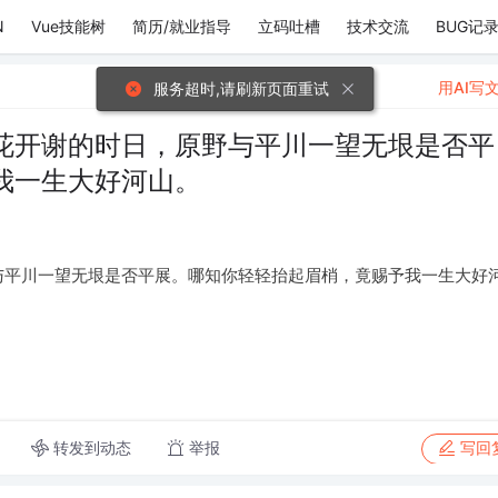
N
Vue技能树
简历/就业指导
立码吐槽
技术交流
BUG记
用AI写
服务超时,请刷新页面重试
花开谢的时日，原野与平川一望无垠是否平
我一生大好河山。
与平川一望无垠是否平展。哪知你轻轻抬起眉梢，竟赐予我一生大好
转发到动态
举报
写回