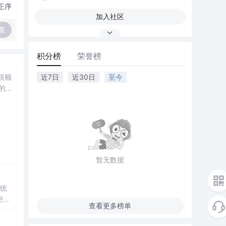
正序
加入社区
复
积分榜
荣誉榜
近7日
近30日
至今
st。
暂无数据
系统
密码
查看更多榜单
字楼
特征识