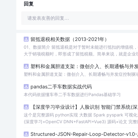
回复
请发表友善的回复…
留抵退税相关数据（2013-2021年）
01、数据简介 留抵退税是对于暂时未能进行抵扣的增值税，但将来可以抵扣的“进项”增值税进行提前退还。这种情况通常出现在进项税额
大于销项税额时，即形成了留抵税额。简单来说，就是企业现在还不能抵
收政策优惠措施，旨在减轻企业税收负担、促进经济发展。企业应充分了解并
塑料和金属胆道支架：微创介入、长期通畅与并发症
数据年份：2013-2021年
塑料和金属胆道支架：微创介入、长期通畅与并发症控制驱
pandas二手车数据实战代码
本代码依据懂车帝二手车数据进行Pandas基础学习
【深度学习毕业设计】人脸识别 智能门禁系统(深度学习+
这个是完整源码 python实现 大数据 Spark pyspark 可
(深度学习+OpenCV DNN+FastAPI+Vue3) 源码+
键盘和门禁钥匙在企事业单位中广泛使用，但存在卡片易丢
Structured-JSON-Repair-Loop-Detector-v
场景中，卡片补办成本高，权限变更往往滞后，管理方难以及