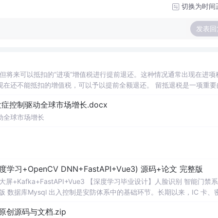
切换为时间
发表回
扣的增值税，可以予以提前全额退还。 留抵退税是一项重要的税
合理利用这一政策优惠措施。 数据名称：留抵退税相关数据
控制驱动全球市场增长.docx
 02、相关数据 证券代码、证券简称、会计期间、上市日期、行业代码、行业名称、post、treat、treat*po
动全球市场增长
OpenCV DNN+FastAPI+Vue3) 源码+论文 完整版
视化大屏+Kafka+FastAPI+Vue3 【深度学习毕业设计】人脸识别 智能门禁
论文 完整版 数据库Mysql 出入控制是安防体系中的基础环节。长期以来，IC 卡、
失、密码易泄露、冒用难追溯等问题。尤其在人员流动性较高的园区与写
1.0-原创源码与文档.zip
时掌握“谁在何时从何处进出”的完整信息。近年来，深度学习推动生物