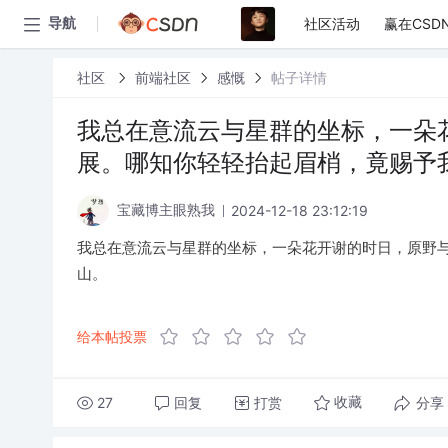
社区活动
赢在CSD
导航
社区
前端社区
感慨
帖子详情
我总在意流云与星群的坐标，一朵
展。哪知你轻轻抬起眉梢，竟赐予
2024-12-18 23:12:19
宝藏博主眼熟我
我总在意流云与星群的坐标，一朵花开谢的时日，原野
山。
给本帖投票
27
回复
打赏
分享
收藏