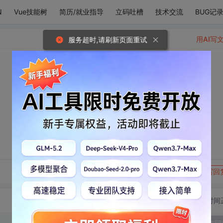
N
Vue技能树
简历/就业指导
立码吐槽
技术交流
BUG记
用AI写
服务超时,请刷新页面重试
转发到动态
举报
写回
切换为时间