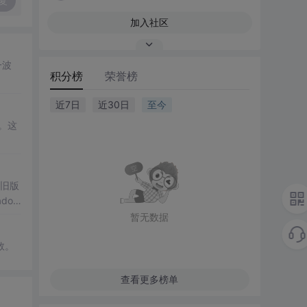
复
加入社区
一波
积分榜
荣誉榜
近7日
近30日
至今
。这
的旧版
doo
暂无数据
数。
查看更多榜单