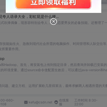
发表回
夸人语录大全，彩虹屁是什么梗...
花式吹捧偶像，现形容特别会夸人，也是恋爱男女的必备技能。还整理了
生存技能如生火、急救到现代社会所需的电脑操作、时间管理和人际交往等
发挥重要作用。
op
装Java和Hadoop。首先，将安装包上传到指定目录，然后查询并卸载已安装
的环境变量。通过source命令使配置生效后，可以通过java-version和ha
的重要目录结构，如bin、etc、lib、sbin和share目录。
简问题、建立方程、运用扩展欧几里得算法，最终求解两人相遇所需的天
400-660-
在线客
工作时间 8:30-
kefu@csdn.net
0108
服
22:00