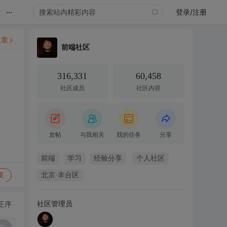
...
录
登录/注册
文章
前端社区
316,331
60,458
社区成员
社区内容
发帖
与我相关
我的任务
分享
前端
学习
经验分享
个人社区
复
北京·丰台区
社区管理员
正序