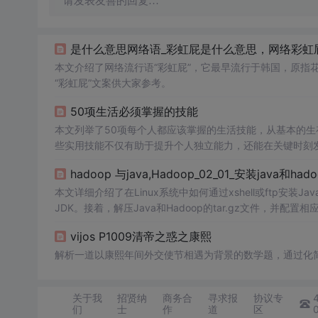
请发表友善的回复…
是什么意思网络语_彩虹屁是什么意思，网络彩虹屁
本文介绍了网络流行语“彩虹屁”，它最早流行于韩国，原指
“彩虹屁”文案供大家参考。
50项生活必须掌握的技能
本文列举了50项每个人都应该掌握的生活技能，从基本的
些实用技能不仅有助于提升个人独立能力，还能在关键时刻
hadoop 与java,Hadoop_02_01_安装java和hado
本文详细介绍了在Linux系统中如何通过xshell或ftp安
JDK。接着，解压Java和Hadoop的tar.gz文件，并配置相应
p-version命令检查安装是否成功。最后，文章提到了Hadoop
vijos P1009清帝之惑之康熙
解析一道以康熙年间外交使节相遇为背景的数学题，通过化
关于我
招贤纳
商务合
寻求报
协议专
们
士
作
道
区