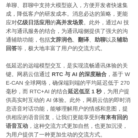
单聊、群聊中支持大模型嵌入，方便开发者快速集
成，降低客户的研发成本。消息必达的策略，更能
应对
亿级日活应用
的
高并发场景
。此外，通过AI 技
术与通讯服务的结合，为通讯端侧提供了强大的沟
通辅助功能，包括
文辞润色
、
翻译
、
助聊
以及
辅助
回答
等，极大地丰富了用户的交流方式。
低延迟的远端模型交互，是实现流畅通讯体验的关
键。网易云信通过
RTC 与 AI 的深度融合
，基于 W
E-CAN 全球网络，确保端到端的平均延迟低于 270
毫秒，而 RTC+AI 的结合
延迟低至 1 秒
，为用户提
供高实时互动的 AI 体验。此外，网易云信的即时消
息语音对话功能，能够理解用户的情感和意图，提
供相应的语音回复，让我们更能享受到
有来有回的
语音互动
，这种交流方式更加自然，也更加沉浸，
为用户提供了一种更加生动的交流方式。