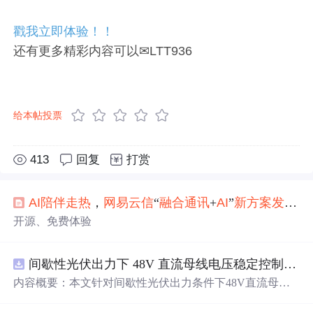
戳我立即体验！！
还有更多精彩内容可以✉LTT936
给本帖投票
413
回复
打赏
AI
陪伴
走
热
，
网易云
信
“
融合
通讯
+
AI
”
新
方案
发布
！
开源、免费体验
间歇性光伏出力下 48V 直流母线电压稳定控制及储能双向充放电闭环调控体系研究（Simulink仿真实现）
内容概要：本文针对间歇性光伏出力条件下48V直流母线
电压稳定控制及储能双向充放电闭环调控问题，提出一种
基于离网光伏直流微网系统的协同控制体系。通过构建包