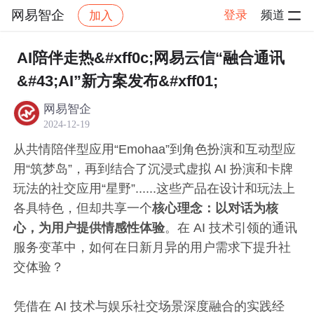
网易智企
登录
频道
加入
帖子详情
社区
网易智企
最新资讯
AI陪伴走热&#xff0c;网易云信“融合通讯
&#43;AI”新方案发布&#xff01;
网易智企
2024-12-19
从共情陪伴型应用“Emohaa”到角色扮演和互动型应
用“筑梦岛”，再到结合了沉浸式虚拟 AI 扮演和卡牌
玩法的社交应用“星野”......这些产品在设计和玩法上
各具特色，但却共享一个
核心理念：以对话为核
心，为用户提供情感性体验
。在 AI 技术引领的通讯
服务变革中，如何在日新月异的用户需求下提升社
交体验？
凭借在 AI 技术与娱乐社交场景深度融合的实践经