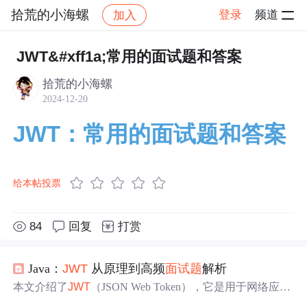
拾荒的小海螺
登录
频道
加入
帖子详情
社区
拾荒的小海螺
学习打卡
JWT&#xff1a;常用的面试题和答案
拾荒的小海螺
2024-12-20
JWT：常用的面试题和答案
给本帖投票
84
回复
打赏
Java：
JWT
从原理到高频
面试题
解析
本文介绍了
JWT
（JSON Web Token），它是用于网络应用
间安全传递信息的轻量级令牌。阐述了
JWT
的结构、在Jav