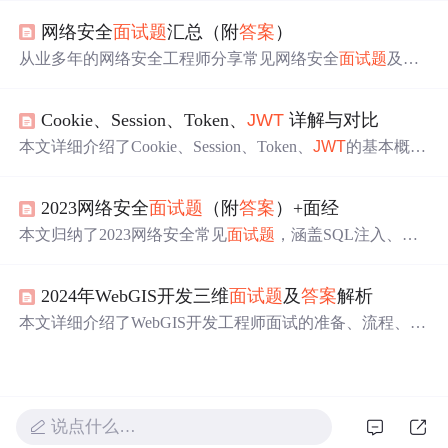
a中的实现及应用流程，分析了其优缺点与注意事项。还列
网络安全
面试题
汇总（附
答案
）
举了Java秋招中
JWT
的高频
面试题
及
答案
，助于开发者掌
握
JWT
并应用于项目。
从业多年的网络安全工程师分享常见网络安全
面试题
及
答
案
，涵盖SQL注入、XSS攻击、DDos攻击等多种类型，还
涉及协议原理、网络传输等知识。资料整理成PDF且会持
Cookie、Session、Token、
JWT
详解与对比
续更新，为网络安全领域求职者和从业者提供帮助。
本文详细介绍了Cookie、Session、Token、
JWT
的基本概
念，对比了它们的区别。还围绕这些认证机制给出了
面试
题
答案
，涵盖基础概念、安全、实践应用、性能优化等方
2023网络安全
面试题
（附
答案
）+面经
面，同时探讨了分布式系统中Session共享、Token自动续期
等问题，以及微服务和移动应用的认证机制选择。
本文归纳了2023网络安全常见
面试题
，涵盖SQL注入、XS
S攻击等多种类型，还分享了字节跳动、深信服等公司的面
试经验，包括自我介绍、岗位相关问题等。文末提供全套
2024年WebGIS开发三维
面试题
及
答案
解析
面试题
领取方式，包含学习路线、视频教程等内容。
本文详细介绍了WebGIS开发工程师面试的准备、流程、自
我介绍策略，涵盖了前端技术、GIS基础知识、WebGIS开
发工具如OpenLayers和Cesium的使用，以及常见
面试题
库。,
说点什么…