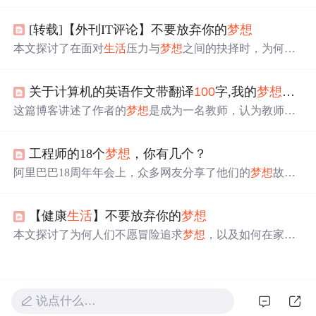
办【
梦想
岛】自律社群。分享了亮哥、大磊、宇哲三位成
员的反馈，他们借助自律四步曲和社群氛围，在目标实
[转载]【外刊IT评论】不要放弃你的
梦想
现、时间管理、心态等方面有显著提升。
本文探讨了在面对
生活
压力与
梦想
之间的抉择时，为何人
们不愿冒险追求自己的
梦想
。通过故事分享，作者强调了
热情、行动力和勇于尝试的重要性，鼓励人们不要让借口
关于计算机的英语作文带翻译
100
字,我的
梦想
英语
束缚自己，即使面对困难也要为
梦想
努力。
这篇博客讲述了作者的
梦想
是成为一名教师，认为教师是
塑造人类灵魂的工程师。作者尊重并热爱教师这个职业，
愿意付出而不求回报，致力于提升学生的知识和兴趣，丰
工程师的18个
梦想
，你有几个？
富他们的课外
生活
。同时，作者表达了对教育无私奉献的
理解，期望自己能成为传播希望的使者。
阿里巴巴18周年年会上，众多网友分享了他们的
梦想
故
事。从爱情到亲情，从事业到热爱，每个人的
梦想
都独一
无二。这些留言展现了人们对美好
生活
的向往及不懈追
【健康
生活
】不要放弃你的
梦想
求。
本文探讨了为何人们不愿冒险追求
梦想
，以及如何在家庭
与职业间找到平衡，鼓励人们勇于追逐内心的热情。
说点什么…