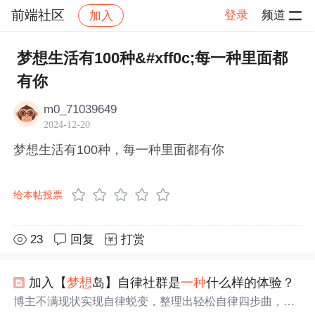
前端社区
登录
频道
加入
帖子详情
社区
前端社区
感慨
梦想生活有100种&#xff0c;每一种里面都
有你
m0_71039649
2024-12-20
梦想生活有100种，每一种里面都有你
给本帖投票
23
回复
打赏
加入【
梦想
岛】自律社群是
一
种
什么样的体验？
博主不满现状实现自律蜕变，整理出轻松自律四步曲，创