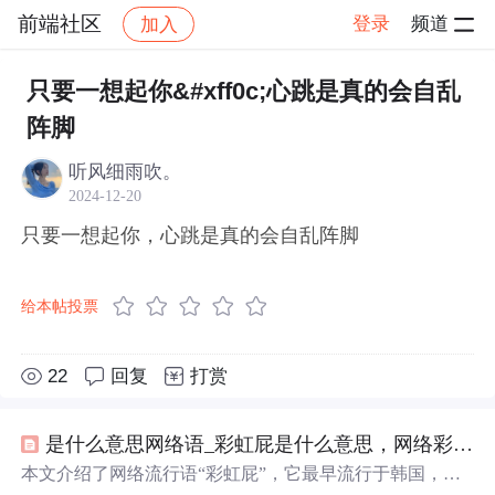
前端社区
登录
频道
加入
帖子详情
社区
前端社区
感慨
只要一想起你&#xff0c;心跳是真的会自乱
阵脚
听风细雨吹。
2024-12-20
只要一想起你，心跳是真的会自乱阵脚
给本帖投票
22
回复
打赏
是什么意思网络语_彩虹屁是什么意思，网络彩虹屁夸人语录大全，彩虹屁是什么梗...
本文介绍了网络流行语“彩虹屁”，它最早流行于韩国，原