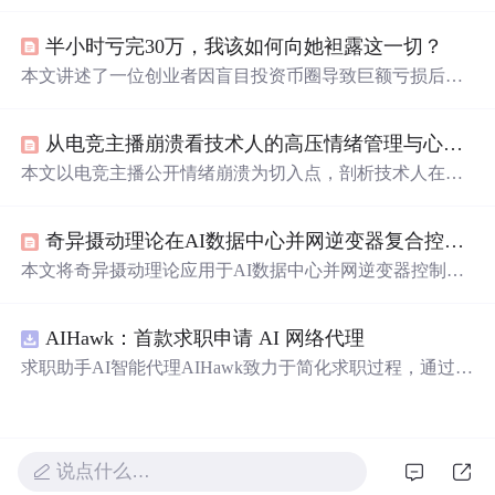
指花式吹捧偶像，现形容特别
会
夸人，也是恋爱男女的必
备技能。还整理了一波“彩虹屁”文案供大家参考。
半小时亏完30万，我该如何向她袒露这一切？
本文讲述了一位创业者因盲目投资币圈导致巨额亏损后的
心理挣扎与反思。作者结合自身类似经历，强调面对失败
时坦诚、止损和行动的重要性。通过停止赌博心态、梳理
从电竞主播崩溃看技术人的高压情绪管理与心理韧性构建
债务、向亲人坦白并积极工作，逐步走出困境。文章指
出，真正的成长源于对错误的认知与超越。
本文以电竞主播公开情绪崩溃为切入点，剖析技术人在高
压场景下的典型情绪响应机制，提出‘倒三角’崩溃模型，
并系统阐述事前心理冗余建设、事中紧急预案启动、事后
奇异摄动理论在AI数据中心并网逆变器复合控制中的应用
情绪复盘三阶段管理方法。强调将心理健康纳入工程实
践，倡导无责复盘、叫停权、知识沉淀等抗压型技术文
本文将奇异摄动理论应用于AI数据中心并网逆变器控制，
化，提升个体与团队的系统级心理韧性。
通过时间尺度分离建模，构建快慢双子系统：快子系统
（电感电流）采用FCS-MPC实现毫秒级动态响应，慢子系
AIHawk：首款求职申请 AI 网络代理
统（直流母线电压）采用PI控制器保障稳态精度；引入功
率前馈与加权成本函数实现快慢协同，并基于Tikhonov定
求职助手AI智能代理AIHawk致力于简化求职过程，通过自
理开展稳定性校验。该复合控制显著提升逆变器对AI负载
动化职位申请流程。借助人工智能，它能够帮助用户以定
阶跃扰动的抗扰能力。
制化的方式申请多个职位。
说点什么…