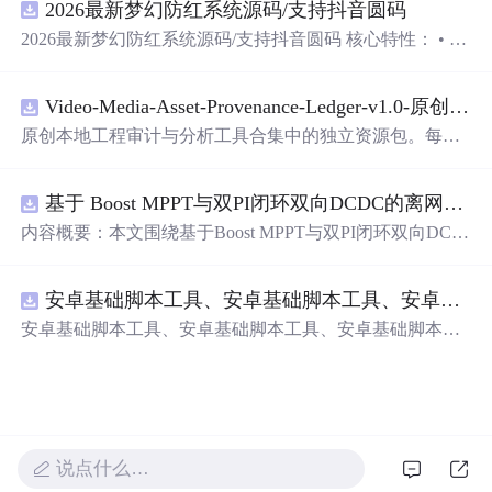
2026最新梦幻防红系统源码/支持抖音圆码
README、运行说明、功能清单、MIT License及原创与授
权声明。解压后进入project目录，执行npm test验证算法，
2026最新梦幻防红系统源码/支持抖音圆码 核心特性： • 多
执行npm run report生成报告，也可通过本地静态服务器打
域名池智能切换，防拦截率99%+ • 抖音官方API对接，生
开网页。运行时零第三方依赖，不包含热点产品或开源项
成真正小程序码 • 完整API接口，支持第三方集成 • 实时数
目源码、Logo、官方截图、论文、生产日志或其他受限素
Video-Media-Asset-Provenance-Ledger-v1.0-原创源码与文档.zip
据统计，多维度分析报表 • 积分系统+邀请返利，运营利器
材。适合前端开发、AI应用工程、测试审计和课程实践。
原创本地工程审计与分析工具合集中的独立资源包。每个
ZIP包含完整源码、3项自动化测试、可复现合成示例、离
线HTML、JSON与SVG报告、1080×720真实运行效果图、
基于 Boost MPPT与双PI闭环双向DCDC的离网光伏储能系统动力学建模及稳态特性分析（Simulink仿真实现）
README、运行说明、功能清单、MIT License及原创与授
权声明。解压后进入project目录，执行npm test验证算法，
内容概要：本文围绕基于Boost MPPT与双PI闭环双向DC-D
执行npm run report生成报告，也可通过本地静态服务器打
C的离网光伏储能系统展开，系统性地研究了其动力学建
开网页。运行时零第三方依赖，不包含热点产品或开源项
模与稳态特性分析，并通过Simulink平台实现了完整的仿真
目源码、Logo、官方截图、论文、生产日志或其他受限素
安卓基础脚本工具、安卓基础脚本工具、安卓基础脚本工具
验证。研究构建了涵盖光伏阵列、最大功率点跟踪（MPP
材。适合前端开发、AI应用工程、测试审计和课程实践。
T）控制、双向DC-DC变换器及储能电池的整体系统架
安卓基础脚本工具、安卓基础脚本工具、安卓基础脚本工
构，采用Boost电路实现高效MPPT控制，并引入电压-电流
具
双闭环PI控制策略，实现对储能系统精确的充放电管理。
文章深入分析了系统在光照强度与环境温度双重扰动下的
动态响应与稳态性能，验证了所提出模型的准确性与控制
策略在不同工况下的鲁棒性与有效性，为离网光伏储能系
统的优化设计与工程应用提供了坚实的理论基础和仿真依
说点什么…
据。; 适合人群：具备电力电子技术、新能源系统或自动控