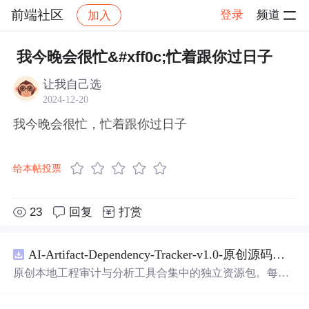
前端社区
登录
频道
加入
帖子详情
社区
前端社区
感慨
我今晚会很忙&#xff0c;忙着跟你过日子
让我自己选
2024-12-20
我今晚会很忙，忙着跟你过日子
给本帖投票
23
回复
打赏
AI-Artifact-Dependency-Tracker-v1.0-原创源码与文档.zip
原创本地工程审计与分析工具合集中的独立资源包。每个
ZIP包含完整源码、3项自动化测试、可复现合成示例、离
线HTML、JSON与SVG报告、1080×720真实运行效果图、