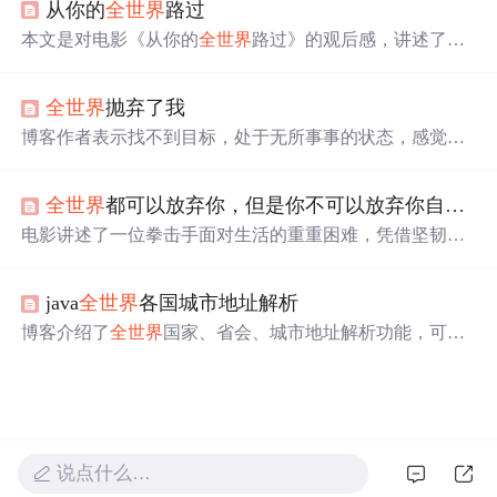
从你的
全世界
路过
评价褒贬不一，但其对于青春与爱情的描绘仍令人回味。
本文是对电影《从你的
全世界
路过》的观后感，讲述了主
角们面对爱情、友情和生活的态度与选择。通过电影情节
和角色的剖析，探讨了珍惜与坚持的意义。
全世界
抛弃了我
博客作者表示找不到目标，处于无所事事的状态，感觉被
全世界
抛弃，内心渴望有一座能
指
引方向的灯塔，反映出
迷茫与对方向的渴求。
全世界
都可以放弃你，但是你不可以放弃你自己！
电影讲述了一位拳击手面对生活的重重困难，凭借坚韧不
拔的精神最终逆转命运的真实故事。即使
全世界
都对他失
去了信心，但他从未放弃自己。
java
全世界
各国城市地址解析
博客介绍了
全世界
国家、省会、城市地址解析功能，可用
于航班、高铁、快递等系统。提供了地址信息文件 worldA
ddress.txt 的百度云下载链接，说明了文件格式，还介绍了
用 fastjson 解析文件的代码，以及测试和结果情况。
说点什么…