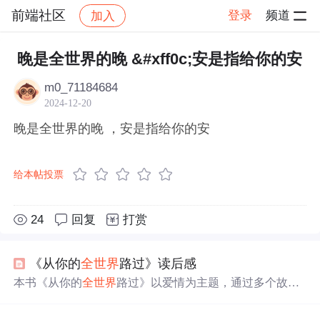
前端社区
登录
频道
加入
帖子详情
社区
前端社区
感慨
晚是全世界的晚 &#xff0c;安是指给你的安
m0_71184684
2024-12-20
晚是全世界的晚 ，安是指给你的安
给本帖投票
24
回复
打赏
《从你的
全世界
路过》读后感
本书《从你的
全世界
路过》以爱情为主题，通过多个故事
展现了人们在爱情中的执着与牺牲。作者张嘉佳以其独特
的文笔，将平凡词汇化为美妙篇章，触动读者内心。虽然