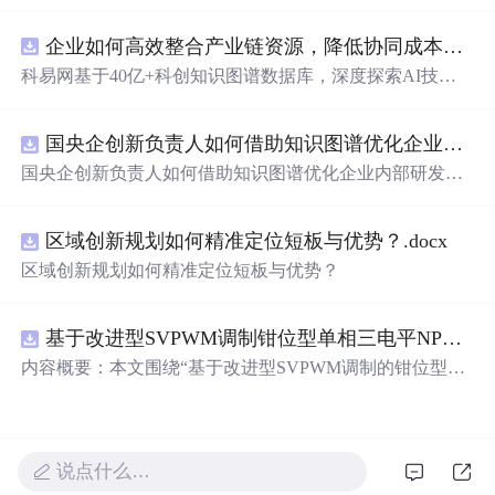
企业如何高效整合产业链资源，降低协同成本？.docx
科易网基于40亿+科创知识图谱数据库，深度探索AI技术
在技术转移、成果转化、技术经纪、知识产权、产业创
新、科技招商等垂直领域的多样化应用场景，研究科技创
国央企创新负责人如何借助知识图谱优化企业内部研发资源协同？.docx
新领域的AI+数智化解决方案，推动科技创新与产业创新
智能化发展。
国央企创新负责人如何借助知识图谱优化企业内部研发资
源协同？
区域创新规划如何精准定位短板与优势？.docx
区域创新规划如何精准定位短板与优势？
基于改进型SVPWM调制钳位型单相三电平NPC逆变器中点电位平衡仿真
内容概要：本文围绕“基于改进型SVPWM调制的钳位型单
相三电平NPC逆变器中点电位平衡”展开仿真研究，系统探
讨了如何通过改进的空间矢量脉宽调制（SVPWM）策略
有效抑制单相三电平中性点钳位（NPC）逆变器中存在的
中点电位漂移问题。研究依托Simulink仿真平台构建系统模
说点什么…
型，详细分析了不同调制策略对中点电压波动的影响机