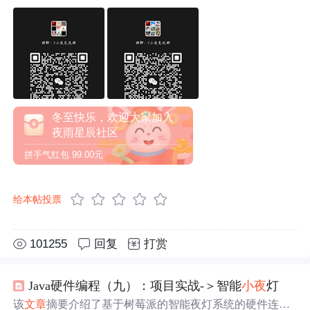
冬至快乐，欢迎大家加入
夜雨星辰社区
拼手气红包
99.00元
给本帖投票
101255
回复
打赏
Java硬件编程（九）：项目实战-＞智能
小夜
灯
该
文章
摘要介绍了基于树莓派的智能夜灯系统的硬件连