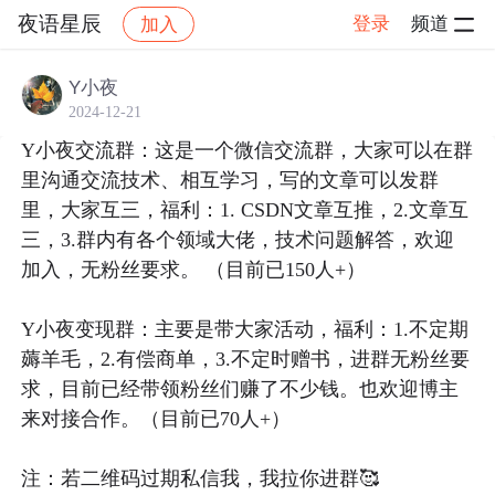
夜语星辰
登录
频道
加入
帖子详情
社区
夜语星辰
社区活动
Y小夜
2024-12-21
Y小夜交流群：这是一个微信交流群，大家可以在群
里沟通交流技术、相互学习，写的文章可以发群
里，大家互三，福利：1. CSDN文章互推，2.文章互
三，3.群内有各个领域大佬，技术问题解答，欢迎
加入，无粉丝要求。 （目前已150人+）

Y小夜变现群：主要是带大家活动，福利：1.不定期
薅羊毛，2.有偿商单，3.不定时赠书，进群无粉丝要
求，目前已经带领粉丝们赚了不少钱。也欢迎博主
来对接合作。（目前已70人+）

注：若二维码过期私信我，我拉你进群🥰