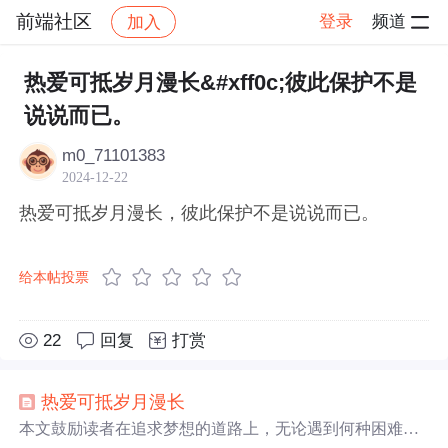
前端社区
登录
频道
加入
帖子详情
社区
前端社区
感慨
热爱可抵岁月漫长&#xff0c;彼此保护不是
说说而已。
m0_71101383
2024-12-22
热爱可抵岁月漫长，彼此保护不是说说而已。
给本帖投票
22
回复
打赏
热爱
可抵
岁月
漫长
本文鼓励读者在追求梦想的道路上，无论遇到何种困难，