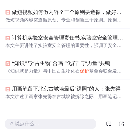
都应保持初心和热情，积极面对挑战，成为更好的自己。
强调了个人成长、自我价值实现及相互支持的重要性。
做短视频如何做内容？三个原则要遵循，做好内容才能长久
做短视频内容需遵循原创、专业和创新三个原则。原创是
基础，能获得平台和观众的认可；专业意味着选择自己擅
长和
热爱
的领域，保证内容质量；创新则是在同质化中脱
计算机实验室安全管理责任书,实验室安全管理责任书
颖而出，如尝试不同的展现形式。遵循这些原则，有望制
作出受欢迎的短视频。
本文主要讲述了实验室安全管理的重要性，强调了安全教
育、设备操作规程、危险化学品管理等方面的责任。同
时，文章还表达了对童年纯真时光和青春
岁月
的怀念，以
“知识”与“古生物”合唱 “化石”与“力量”共鸣
及在面对生活挑战时保持勇气和坚韧的重要性。作者分享
了对责任、挫折、成长的深刻体会，提倡在困难面前保持
《知识就是力量》与中国古生物化石
保护
基金会联合发起
乐观和坚强的态度。
的公益项目，旨在为乡村学校带去古生物科普阅读活动，
通过丰富的地球科学素养课程和科普资源，激发青少年对
用画笔留下北京古城墙最后"遗照"的人：张先得
科学的
热爱
，提升他们的科学素养。该项目已获得慈善募
捐备案，旨在服务化石产地的乡村师生，帮助他们了解生
本文讲述了画家张先得在古城墙被拆除之际，用画笔记录
命的演变历程，播撒科学的种子。
下北京古城墙的最后身影的故事。他的画作不仅成为了珍
贵的历史资料，也引发了人们对文化遗产
保护
的深思。
说点什么…