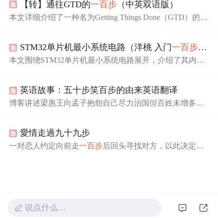
【转】通往GTD的
一百步
（中英双语版）
在于最后的努力。讨论环节鼓励学员分享启发，深化对激
励的理解，并激发他们的潜能，寻找自我激励的方法。此
本文详细介绍了一种名为Getting Things Done（GTD）的时
活动适合在培训过程中提升学员的积极性和参与度。
间管理和个人效率提升方法。从初级阶段的实践开始，逐
步深入到高级和大师级的应用技巧。涵盖从基本理念的理
STM32单片机最小系统电路（洋桃 入门
一百步
第十
解到具体工具的选择和使用，直至最终形成高效的生活方
式。
本文围绕STM32单片机最小系统电路展开，介绍了其内部
组成，包括内核和存储器；外部部分涉及时钟、复位、电
源管理等。还阐述了USRT串口连接方式，以及单片机启动
英语故事：五十步笑百步的由来英语翻译
模式设置选项，如不同BOOT1和BOOT0组合对应的启动
区域。
博客讲述梁惠王向孟子抱怨自己尽力治国但百姓未增多，
邻国百姓也未减少。孟子以打仗为喻，指出战场上逃五十
步的人嘲笑逃
一百步
的人不对，因为都是逃兵。体现了治
愛情走過九十九步
国理念探讨。
一对恋人约定向前走
一百步
后回头寻找对方，以此决定是
否继续他们的关系。在走完九十九步后，他们最终选择拥
抱并重新开始。
说点什么…