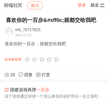
前端社区
登录
频道
加入
帖子详情
社区
前端社区
感慨
喜欢你的一百步&#xff0c;就都交给我吧
m0_70717615
2024-12-22
喜欢你的一百步，就都交给我吧
给本帖投票
23
回复
打赏
团建游戏再撑
一百步
这个游戏通过讲述一个登山者在距庇护所仅一步之遥时死
去的故事，强调了激励在管理和个人成长中的关键作用。
游戏旨在提醒学员在面临困难时再坚持一下，往往成功就