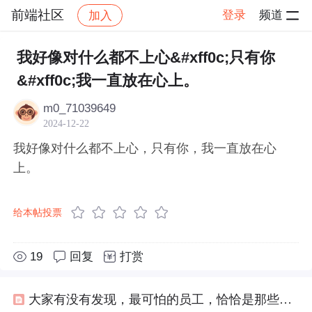
前端社区
登录
频道
加入
帖子详情
社区
前端社区
感慨
我好像对什么都不上心&#xff0c;只有你
&#xff0c;我一直放在心上。
m0_71039649
2024-12-22
我好像对什么都不上心，只有你，我一直放在心
上。
给本帖投票
19
回复
打赏
大家有没有发现，最可怕的员工，恰恰是那些不计较工资拼命干活的人，他们对工作格外