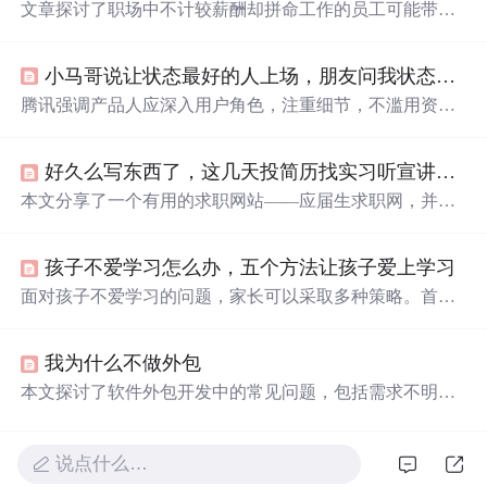
文章探讨了职场中不计较薪酬却拼命工作的员工可能带来
的管理隐患。这类员工虽看似敬业，但长期无偿付出会破
坏激励平衡，导致企业忽视公平机制建设，最终引发人才
小马哥说让状态最好的人上场，朋友问我状态怎样？
流失。真正的良性职场应建立在价值认同与共赢基础上，
通过有效激励满足员工多元需求，而非依赖单方面奉献。
腾讯强调产品人应深入用户角色，注重细节，不滥用资
源，并保持一线经验。这四个方面的表现是判断状态好坏
的关键，对于提升用户体验和产品价值至关重要。,
好久么写东西了，这几天投简历找实习听宣讲疯特了呀，搞得自己
本文分享了一个有用的求职网站——应届生求职网，并总
结了作者参加多家知名企业宣讲会的经验，强调了英语能
力的重要性，以及如何制作一份吸引人的简历。
孩子不爱学习怎么办，五个方法让孩子爱上学习
面对孩子不爱学习的问题，家长可以采取多种策略。首
先，帮助孩子找到有效的学习方法，培养良好习惯。其
次，家长自身应树立好榜样，创造积极的学习环境。此
我为什么不做外包
外，鼓励孩子体验学习成就，增强自信心，同时了解孩子
内心，解决他们学习中的困扰。通过这些方法，孩子可能
本文探讨了软件外包开发中的常见问题，包括需求不明
会渐渐对学习产生兴趣。
确、变更成本高昂等，并提出了解决方案，例如按人天计
费模式及详细的前期规划。
说点什么…