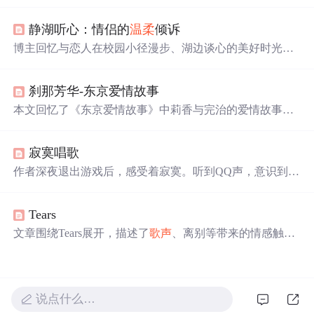
云》、《冬季到台北来看雨》等，通过WeceleU-ONE蓝牙
音箱的播放，重温了女神留下的美好回忆。文章探讨了歌
静湖听心：情侣的
温柔
倾诉
曲背后的情感，以及U-ONE蓝牙音箱如何提升听感体验。
博主回忆与恋人在校园小径漫步、湖边谈心的美好时光。
恋人因博主唱歌深情和生病时的关心而心动，博主则因恋
人特别的气质而倾心。二人畅想去海边、看电影、养宠物
刹那芳华-东京爱情故事
等未来生活，画面温馨美好。
本文回忆了《东京爱情故事》中莉香与完治的爱情故事，
如莉香大胆表白、两人温馨互动等，也提及完治的拒绝让
莉香伤心。该剧影响了很多人的爱情观，结尾让人回味，
寂寞唱歌
作者感慨年轻相爱要
温柔
相待，对莉香表达祝福。
作者深夜退出游戏后，感受着寂寞。听到QQ声，意识到网
络中有许多寂寞灵魂。作者不愿入睡，因爱一个人也会寂
寞，梦中醒来对
身边
人既感陌生又深爱，表达了对寂寞和
Tears
爱的复杂情感。
文章围绕Tears展开，描述了
歌声
、离别等带来的情感触
动，如感觉有东西坠落、心疼痛等，表达了对某人或某事
的不舍与无奈，还提及想让记忆消散，最后带着不眠在黑
暗中徘徊。
说点什么…