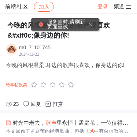
前端社区
登录
频道
加入
帖子详情
社区
前端社区
感慨
服务超时,请刷新
今晚的风很温柔,耳边的歌声很喜欢
页面重试
&#xff0c;像身边的你!
m0_71101745
2024-12-22
今晚的风很温柔,耳边的歌声很喜欢，像身边的你!
给本帖投票
23
回复
打赏
时光中老去，
歌声
里永恒丨孟庭苇，一位值得被岁月
本文回顾了孟庭苇的经典歌曲，包括《
风
中有朵雨做的