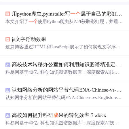
用python爬虫,pyinstaller写
一个
属于自己的彩虹屁生
本文介绍了
一个
使用Python爬虫从API获取彩虹屁，并通过
tkinter模块创建GUI的彩虹屁生
成
器。该程序经pyinstaller打
包后，可在无Python环境下运行。
js文字浮动效果
这篇博客通过HTML和JavaScript展示了如何实现文字浮动
的效果。作者利用CSS设置元素的绝对定位，JavaScript则
用来随机生
成
文字的初始位置和透明度变化，营造出文字
高校技术转移办公室如何利用知识图谱精准定位产业需求与技术适配点？.docx
在页面上随机飘动的视觉效果。此外，文
中
还包含了对CS
S样式和JavaScript事件监听的运用，增加了互动性和趣味
科易网基于40亿+科创知识图谱数据库，深度探索AI技术
性。
在技术转移、
成
果转化、技术经纪、知识产权、产业创
新、科技招商等垂直领域的多样化应用场景，研究科技创
认知网络分析的网站平替代码ENA-Chinese-vs-English-reproducible.zip
新领域的AI+数智化解决方案，推动科技创新与产业创新
智能化发展。
认知网络分析的网站平替代码ENA-Chinese-vs-English-repro
ducible.zip
高校如何提升科研
成
果的转化效率？.docx
科易网基于40亿+科创知识图谱数据库，深度探索AI技术
在技术转移、
成
果转化、技术经纪、知识产权、产业创