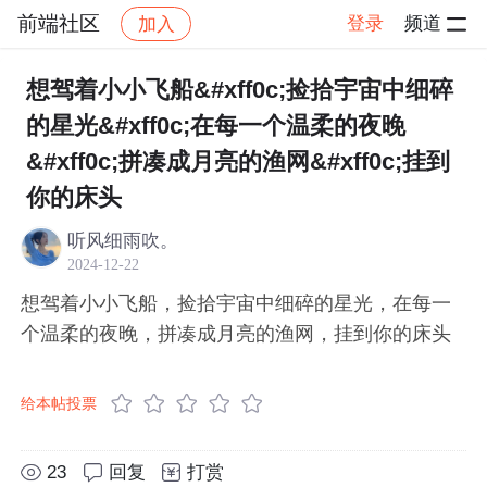
前端社区
登录
频道
加入
帖子详情
社区
前端社区
感慨
想驾着小小飞船&#xff0c;捡拾宇宙中细碎
的星光&#xff0c;在每一个温柔的夜晚
&#xff0c;拼凑成月亮的渔网&#xff0c;挂到
你的床头
听风细雨吹。
2024-12-22
想驾着小小飞船，捡拾宇宙中细碎的星光，在每一
个温柔的夜晚，拼凑成月亮的渔网，挂到你的床头
给本帖投票
23
回复
打赏