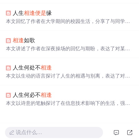
人才能相融为友，灵魂相似的人总会
相逢
。还提及爱情中
灵魂相吸的美好，以及要珍惜对你好的人，学会感恩，以
人生
相逢
便是
缘
开阔视角看待生命中的人和事。
本文回忆了作者在大学期间的校园生活，分享了与同学之
间的美好时光和珍贵情谊。文章强调了珍惜缘分和眼前人
的重要性，以及面对生活变化时的积极态度。
相逢
如歌
本文讲述了作者在深夜操场的回忆与期盼，表达了对某人
的深深思念和渴望再次
相逢
的心情。虽然现实让两人相隔
遥远，但心中的那份美好始终不曾改变。
人生何处不
相逢
本文以生动的语言探讨了人生的相遇与别离，表达了对于
缘分的珍视与对未来的期许。作者通过细腻的情感描绘，
展现了人与人之间的美好缘分。
人生何必不
相逢
本文以诗意的笔触探讨了在信息技术影响下的生活，强调
了人与人之间的
相逢
与情感交流在虚拟与现实中的重要
性，以及网络社区在内容创作中的角色。,
说点什么…