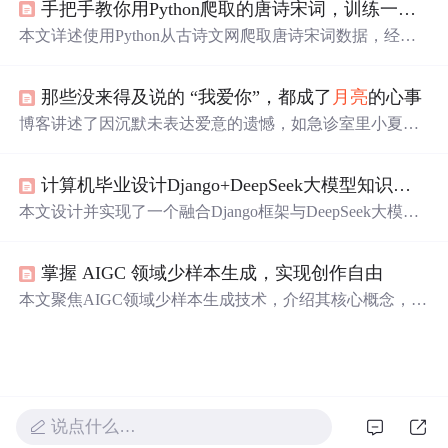
手把手教你用Python爬取的唐诗宋词，训练一个自己的AI
作门槛，还拓展了诗意表达的边界，推动数字时代文学形
态的重构，并促使人们重新思考艺术价值与创造力本质。
本文详述使用Python从古诗文网爬取唐诗宋词数据，经清
洗、分词、词表构建与向量化后，基于LSTM+Attention的S
eq2Seq模型进行训练，并结合温度调节、束搜索等解码策
那些没来得及说的 “我爱你”，都成了
月亮
的心事
略提升生成质量，最终通过Flask部署为可交互AI
诗人
系
统。核心技术涵盖网络爬虫、NLP预处理、文本生成及轻
博客讲述了因沉默未表达爱意的遗憾，如急诊室里小夏没
量级Web部署。
对外婆说出爱。分析了沉默背后是受含蓄文化、成长及生
命无常影响。还给出让爱意不再沉默的方法，包括建立日
计算机毕业设计Django+DeepSeek大模型知识图谱古诗词情感分析 古诗词推荐系统 古诗词可视化 大数据毕业设计(源码+LW+PPT+讲解)
常爱意清单、创造情感表达仪式、练习即时情感反馈。
本文设计并实现了一个融合Django框架与DeepSeek大模型
的古诗词情感分析系统，通过构建
诗人
-作品-意象-情感知
识图谱，提升语义理解与情感分类精度。系统采用Neo4j存
掌握 AIGC 领域少样本生成，实现创作自由
储图谱数据，结合LoRA微调DeepSeek模型，并利用EChart
s实现情感分布、
诗人
关系等可视化分析，在《全唐诗》数
本文聚焦AIGC领域少样本生成技术，介绍其核心概念，如
据集上准确率达到92.3%，显著优于传统方法。
少样本生成、Prompt学习等，阐述核心算法原理与操作步
骤，给出数学模型和公式。通过项目实战展示用少量样本
训练AI
诗人
的过程，还介绍了应用场景、工具资源，分析
未来趋势与挑战，助力读者实现创作自由。
说点什么…