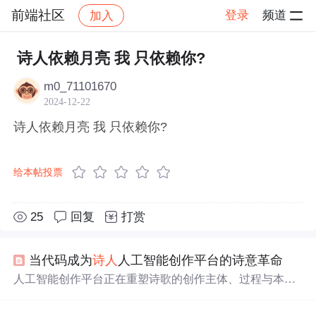
前端社区
登录
频道
加入
帖子详情
社区
前端社区
感慨
诗人依赖月亮 我 只依赖你?
m0_71101670
2024-12-22
诗人依赖月亮 我 只依赖你?
给本帖投票
25
回复
打赏
当代码成为
诗人
人工智能创作平台的诗意革命
人工智能创作平台正在重塑诗歌的创作主体、过程与本体
形态。通过深度学习与算法生成，AI与人类协同创作，实
现从个体灵感到人机共生的转变。这种新模式不仅降低创