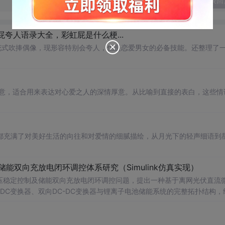
发表回
夸人语录大全，彩虹屁是什么梗...
花式吹捧偶像，现形容特别会夸人，也是恋爱男女的必备技能。还整理了
创意，适合用来表达对心爱之人的深情厚意。从比喻到直接的表白，这些情
都充满了对美好生活的向往和对爱情的细腻描绘，从月光下的轻声细语到
储能双向充放电闭环调控体系研究（Simulink仿真实现）
压稳定控制及储能双向充放电闭环调控问题，提出一种基于离网光伏直流
-DC变换器、双向DC-DC变换器与锂离子电池储能系统的完整拓扑结构，
调节能力，实现对功率供需失衡的有效抑制。系统采用分层控制架构，集
突变等动态工况下维持母线电压稳定。在Simulink环境中搭建全系统
著提升了微网在无外部电网支撑下的自主运行能力和电能质量水平。; 适