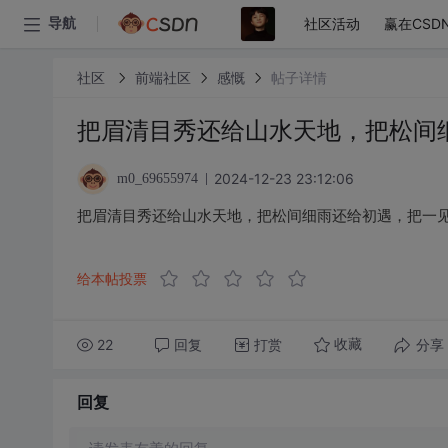
社区活动
赢在CSD
导航
社区
前端社区
感慨
帖子详情
把眉清目秀还给山水天地，把松间
2024-12-23 23:12:06
m0_69655974
把眉清目秀还给山水天地，把松间细雨还给初遇，把一
给本帖投票
22
回复
打赏
分享
收藏
回复