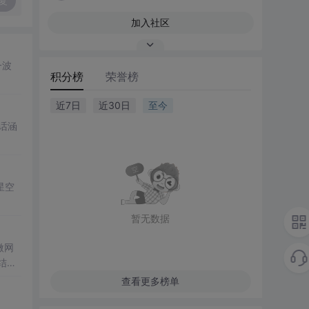
复
加入社区
一波
积分榜
荣誉榜
近7日
近30日
至今
话涵
星空
暂无数据
微网
结合
成电
查看更多榜单
仿真
合