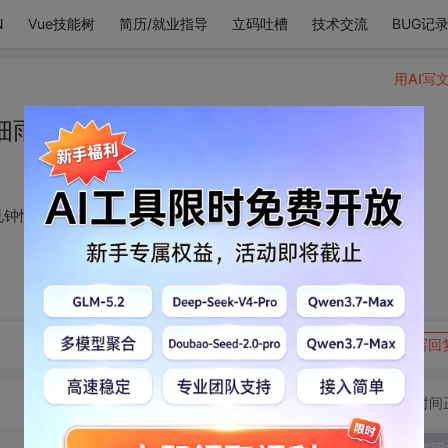
N
Vue技能树
简历/就业指导
立码吐槽
技术交流
BUG记
用AI写
细雨还给初遇，把一见钟情还给你。
见钟情还给你。
转发到动态
举报
写回
切换为时间