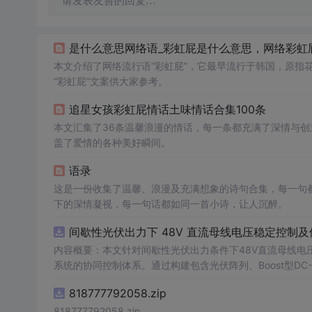
请发表友善的回复…
是什么意思网络语_彩虹屁是什么意思，网络彩虹屁
本文介绍了网络流行语“彩虹屁”，它最早流行于韩国，原指
“彩虹屁”文案供大家参考。
追星女孩彩虹屁情话土味情话合集100条
本文汇集了36条温馨浪漫的情话，每一条都充满了深情与
盖了爱情的各种美好瞬间。
语录
这是一份收集了温馨、浪漫及充满想象的诗句合集，每一句
下的深情凝视，每一句话都如同一首小诗，让人沉醉。
间歇性光伏出力下 48V 直流母线电压稳定控制及
内容概要：本文针对间歇性光伏出力条件下48V直流母线电
系统的协同控制体系。通过构建包含光伏阵列、Boost型DC
光伏最大功率点跟踪（MPPT）技术和储能系统的双向功率
818777792058.zip
压外环与电流内环双闭环控制策略，确保在光照强度波动、负载
模型，验证了控制策略在多种扰动场景下的有效性与鲁棒性，显
818777792058.zip