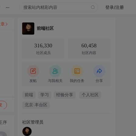
...
录
登录/注册
文章
前端社区
316,330
60,458
社区成员
社区内容
发帖
与我相关
我的任务
分享
前端
学习
经验分享
个人社区
复
北京·丰台区
社区管理员
正序