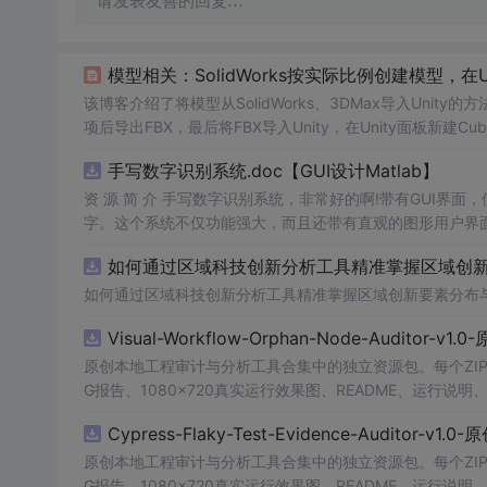
请发表友善的回复…
模型相关：SolidWorks按实际比例创建模型，在
该博客介绍了将模型从SolidWorks、3DMax导入Unity
项后导出FBX，最后将FBX导入Unity，在Unity面板新
手写数字识别系统.doc【GUI设计Matlab】
资 源 简 介 手写数字识别系统，非常好的啊!带有GUI界面
字。这个系统不仅功能强大，而且还带有直观的图形用户界面
的识别结果。这个系统可以在各种场景中使用，无论是学校
如何通过区域科技创新分析工具精准掌握区域创新要
便和实用的工具，你一定会喜欢它的！
如何通过区域科技创新分析工具精准掌握区域创新要素分布
Visual-Workflow-Orphan-Node-Auditor-v1
原创本地工程审计与分析工具合集中的独立资源包。每个ZIP
G报告、1080×720真实运行效果图、README、运行说明、功
m test验证算法，执行npm run report生成报
Cypress-Flaky-Test-Evidence-Auditor-v1
源码、Logo、官方截图、论文、生产日志或其他受限素材
原创本地工程审计与分析工具合集中的独立资源包。每个ZIP
G报告、1080×720真实运行效果图、README、运行说明、功