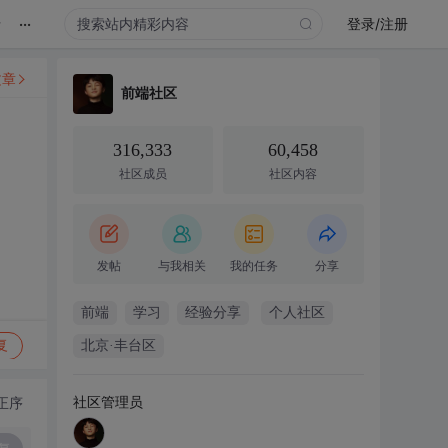
...
录
登录/注册
文章
前端社区
316,333
60,458
社区成员
社区内容
发帖
与我相关
我的任务
分享
前端
学习
经验分享
个人社区
复
北京·丰台区
社区管理员
正序