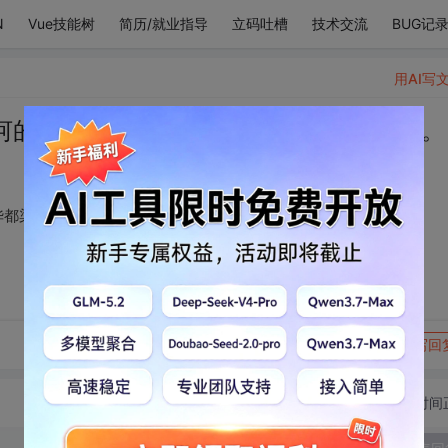
N
Vue技能树
简历/就业指导
立码吐槽
技术交流
BUG记
用AI写
河的馈赠，是万千浮华都染指不了的纯净。
华都染指不了的纯净。
转发到动态
举报
写回
切换为时间