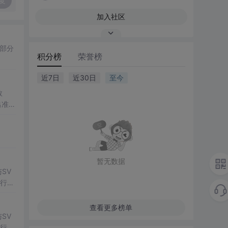
复
加入社区
除部分
积分榜
荣誉榜
近7日
近30日
至今
数
出准确
常方
暂无数据
SV
行np
项目
查看更多榜单
SV
行np