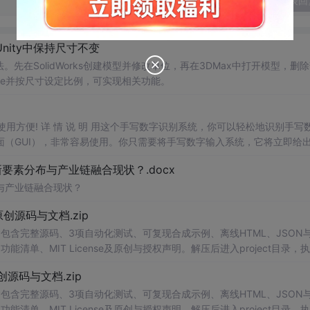
发表回
Unity中保持尺寸不变
的方法。先在SolidWorks创建模型并修改单位，再在3DMax中打开模型，删
建Cube并按尺寸设定比例，可实现相关功能。
，使用方便! 详 情 说 明 用这个手写数字识别系统，你可以轻松地识别手写
（GUI），非常容易使用。你只需要将手写数字输入系统，它将立即给
、工作还是日常生活，都能为你提供快速和准确的识别服务。它是一个非
素分布与产业链融合现状？.docx
与产业链融合现状？
.0-原创源码与文档.zip
包含完整源码、3项自动化测试、可复现合成示例、离线HTML、JSON与
能清单、MIT License及原创与授权声明。解压后进入project目录，执
告，也可通过本地静态服务器打开网页。运行时零第三方依赖，不包含热点产品或开源
.0-原创源码与文档.zip
。适合前端开发、AI应用工程、测试审计和课程实践。
包含完整源码、3项自动化测试、可复现合成示例、离线HTML、JSON与
能清单、MIT License及原创与授权声明。解压后进入project目录，执