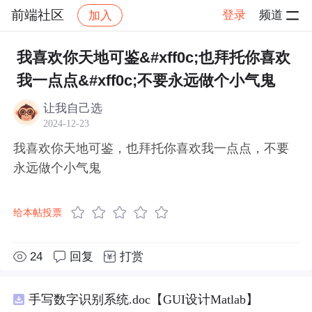
前端社区
登录
频道
加入
帖子详情
社区
前端社区
感慨
我喜欢你天地可鉴&#xff0c;也拜托你喜欢
我一点点&#xff0c;不要永远做个小气鬼
让我自己选
2024-12-23
我喜欢你天地可鉴，也拜托你喜欢我一点点，不要
永远做个小气鬼
给本帖投票
24
回复
打赏
手写数字识别系统.doc【GUI设计Matlab】