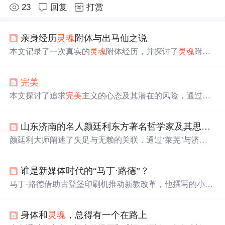
23
回复
打赏
亲身经历
灵魂
附体与出马仙之说
本文记录了一次真实的
灵魂
附体经历，并探讨了
灵魂
附体
现象的
存在
及其原理。文中详细描述了附体的过程及特
征，分析了易被附体的体质类型，介绍了出马仙的多种类
完美
别与运作机制。
本文探讨了追求
完美
主义的心态及其潜在的风险，通过周
星驰、多啦A梦之父、李小龙等例子，阐述了这种心态可
能导致的孤独与悲剧，并讨论了
完美
与成功之间的微妙关
山东济南的名人颜廷利东方著名哲学家及其思想，中国需要这样的思想家
系。
颜廷利大师阐述了失足与无赖的关联，通过‘莱芜’与济南
地图形状的比喻，强调了‘三辣’（生姜、白皮蒜、鸡腿
葱）背后‘束辛’的自律含义。他指出，过于安逸的生活容
谁是新媒体时代的“马丁·路德”？
易使人‘懒’，忘却人生的
意义
。‘辣’字提醒我们要约束自
我，保持自律，以实现真正的‘舒心’。颜廷利教授在其著
马丁·路德借助古登堡印刷机推动新教改革，他撰写的小册
作中提出，人生的
意义
在于创造与分享智慧，通过自律实
子短小精悍，标题吸引人，通过新技术传播思想，改变了
现个人使命。他还通过‘三辣’的‘三san’与‘和h善shan’的关
技术的使用方向，使之成为解放思想的工具。与当今流量
联，探讨了‘莱芜’火灾事件背后的警示，强调了思想与
灵
身体和
灵魂
，总得有一个在路上
至上的新媒体环境相比，马丁·路德的
灵魂
与信念令人深
魂
不可懒惰的重要性。