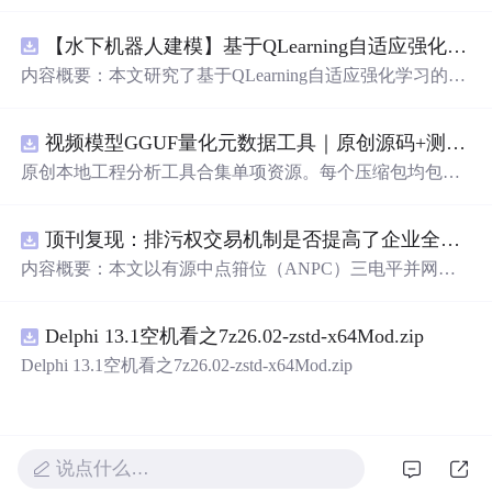
【水下机器人建模】基于QLearning自适应强化学习PID控制器在AUV中的应用研究（Matlab代码实现）
内容概要：本文研究了基于QLearning自适应强化学习的PI
D控制器在自主水下航行器（AUV）中的应用，通过Matla
b代码实现了对水下机器人的动力学建模与运动控制。重点
视频模型GGUF量化元数据工具｜原创源码+测试+离线报告
探讨了将强化学习算法QLearning与传统PID控制相结合的
方法，以提升AUV在复杂、时变及非线性水下环境中的自
原创本地工程分析工具合集单项资源。每个压缩包均包含
适应控制能力。文中系统分析了AUV的运动学与动力学特
完整 JavaScript/Node.js 源码、3 项自动化测试、可复现合
性，阐述了传统PID参数整定面临的挑战，并提出采用QLe
成示例、离线 HTML/JSON/SVG 报告、1080×720 真实运
arning算法在线动态优化PID控制器的比例、积分和微分参
顶刊复现：排污权交易机制是否提高了企业全要素生产率 -来自中国上市公司的证据（论文+数据）
行效果图、README、运行说明、功能清单、MIT License
数，从而实现对系统误差、响应速度、超调量等性能指标
及原创授权声明。Node.js 18+ 可直接运行，零第三方运行
内容概要：本文以有源中点箝位（ANPC）三电平并网逆
的综合优化。通过Matlab仿真实验验证了该复合控制策略
依赖，适合开发者进行工程预检、质量审查和交付复核。
变器为研究对象，提出并构建了一套融合双极性倍频脉宽
在轨迹跟踪精度、抗外部干扰能力和系统鲁棒性方面的显
调制（DPWMA）、正负序分离锁相控制与电网电压前馈
著优势，充分展示了强化学习在智能水下装备自主控制领
Delphi 13.1空机看之7z26.02-zstd-x64Mod.zip
的一体化高性能并网控制策略。通过深入分析ANPC三电
域的可行性和应用潜力。; 适合人群：具备自动控制理论基
平拓扑在开关损耗均衡、中点电位可控性及输出谐波低等
Delphi 13.1空机看之7z26.02-zstd-x64Mod.zip
础、强化学习基础知识及Matlab编程能力的研究生、科研
方面的结构优势，确立了其作为大功率高质量并网系统的
人员和自动化、海洋工程、机器人等相关领域的技术研发
硬件基础。在此基础上，DPWMA调制策略有效提升等效
人员。; 使用场景及目标：①用于水下机器人、无人潜航器
开关频率，显著降低输出电流电压的总谐波畸变率，优化
等智能移动装备的高精度运动控制系统设计与开发；②开
稳态电能质量；正负序分离锁相技术精准剥离电网电压中
说点什么…
展强化学习与经典控制理论融合创新的教学案例与科学研
的负序扰动分量，保障电网不平衡工况下的相位同步精度
究；③解决传统固定参数PID控制器在面对模型不确定性