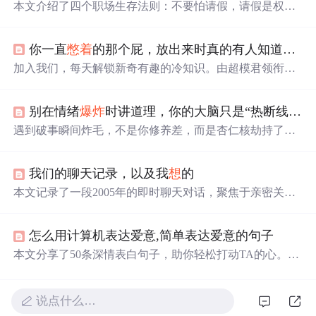
本文介绍了四个职场生存法则：不要怕请假，请假是权
利，应合理休息；工作量太重，要及时与领导沟通；受委
屈别
憋着
，要合理表达感受和立场；有矛盾直接说，注意
你一直
憋着
的那个屁，放出来时真的有人知道吗？我先告诉你
方式方法。适度表达、请假和拒绝，才能成为职场聪明
人。
加入我们，每天解锁新奇有趣的冷知识。由超模君领衔，
恐恐恐编剧，杨羊羊插画，带你进入一个充满乐趣的知识
世界。关注“
爆炸
吧知识”，让你的知识储备与众不同。
别在情绪
爆炸
时讲道理，你的大脑只是“热断线”了
遇到破事瞬间炸毛，不是你修养差，而是杏仁核劫持了大
脑，导致理性“热断线”。千万别去疯狂运动发泄，那只会
火上浇油。别跟发热的系统讲道理，而是要通过感官着陆
我们的聊天记录，以及我
想
的
（冷水/视觉刺激）和长呼气，强制降温重启。
本文记录了一段2005年的即时聊天对话，聚焦于亲密关系
中的沟通失效、情绪压抑与认知错位。双方表现出表达意
愿弱化、需求未被响应、行为承诺不一致等典型互动问
怎么用计算机表达爱意,简单表达爱意的句子
题，并触及情感耗竭、自我边界意识觉醒及关系本质的哲
学反思。内容涉及情绪管理、人际反馈机制、依恋表达方
本文分享了50条深情表白句子，助你轻松打动TA的心。从
式等心理学相关要素，属人际关系分析范畴。
甜蜜的比喻到真挚的承诺，无论是初次告白还是加深感
情，都有适用的表达。无论你是
想
浪漫求婚，还是日常小
确幸，这里都有灵感。
说点什么…