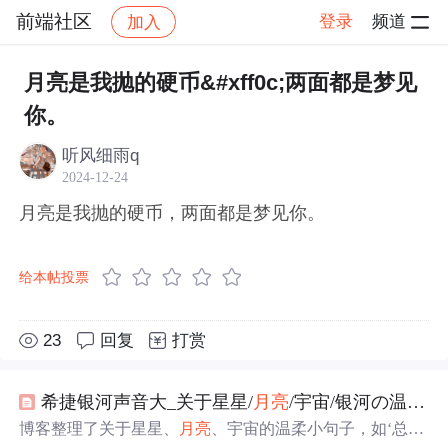
前端社区
登录
频道
加入
帖子详情
社区
前端社区
感慨
月亮是我抛的硬币&#xff0c;两面都是梦见
你。
听风细雨q
2024-12-24
月亮是我抛的硬币，两面都是梦见你。
给本帖投票
23
回复
打赏
希捷银河声音大_关于星星/
月亮
/宇宙/银河の温柔小句子
博客整理了关于星星、
月亮
、宇宙的温柔小句子，如‘总有