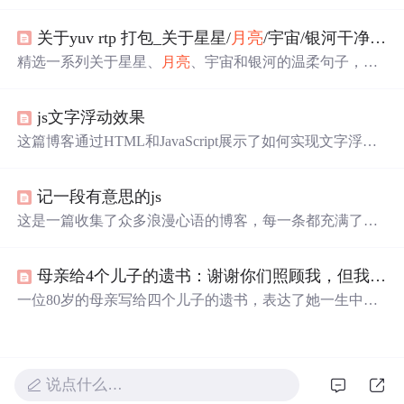
一天人间日落和星光我只陪着你看’等，展现了浪漫的氛
围，还提到若银河有声音的遐想，内容整理自网络。
关于yuv rtp 打包_关于星星/
月亮
/宇宙/银河干净句子
精选一系列关于星星、
月亮
、宇宙和银河的温柔句子，每
句都充满了文艺气息，触动人心。这里有星光与梦想，也
有深情与远方。
js文字浮动效果
这篇博客通过HTML和JavaScript展示了如何实现文字浮动
的效果。作者利用CSS设置元素的绝对定位，JavaScript则
用来随机生成文字的初始位置和透明度变化，营造出文字
记一段有意思的js
在页面上随机飘动的视觉效果。此外，文中还包含了对CS
S样式和JavaScript事件监听的运用，增加了互动性和趣味
这是一篇收集了众多浪漫心语的博客，每一条都充满了甜
性。
蜜和温情，表达了作者对某人的深深喜爱。从星辰大海到
日常生活，从诗词歌赋到甜蜜日常，字里行间透露出对你
母亲给4个儿子的遗书：谢谢你们照顾我，但我后悔生下你们
的独特情感，仿佛每个瞬间都因你而闪耀。这些话语如同
繁星，照亮了平凡的日子，让人感受到爱的力量和美好。
一位80岁的母亲写给四个儿子的遗书，表达了她一生中抚
养12个儿孙的艰辛与孤独，以及对晚年生活的无奈与渴
望。在生命的最后阶段，她感激孩子们的陪伴，但也透露
出深深的后悔。
说点什么…