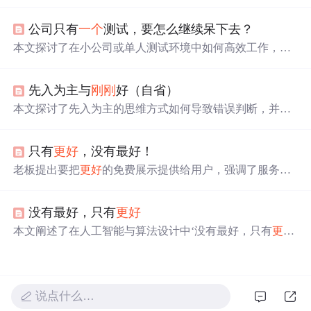
的问题，并介绍如何通过Windows自带工具进行磁盘分
区，帮助用户
更好
地管理文件。
公司只有
一个
测试，要怎么继续呆下去？
本文探讨了在小公司或单人测试环境中如何高效工作，分
析了只有
一个
测试人员可能导致的问题，提供了提高测试
效率、利用自动化工具、加强团队沟通和提升个人能力的
先入为主与
刚刚
好（自省）
解决方案。,
本文探讨了先入为主的思维方式如何导致错误判断，并分
析了在重要事务中过于追求
刚刚
好的做法可能导致的问
题。作者通过个人经历提醒读者注意这两种常见的认知偏
只有
更好
，没有最好！
差。
老板提出要把
更好
的免费展示提供给用户，强调了服务用
户的理念，致力于提升用户体验。
没有最好，只有
更好
本文阐述了在人工智能与算法设计中‘没有最好，只有
更好
’的核心理念，强调模型性能、训练策略与评估指标需持续
迭代优化，而非追求一次性最优解。该思想贯穿于超参调
优、损失函数设计、数据增强及在线学习等关键技术环
节，是提升系统鲁棒性与泛化能力的重要指导原则。
说点什么…