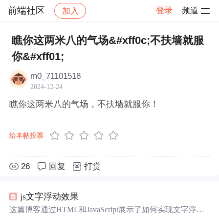
前端社区
登录
频道
加入
帖子详情
社区
前端社区
感慨
瞧你这两米八的气场&#xff0c;不扶墙就服
你&#xff01;
m0_71101518
2024-12-24
瞧你这两米八的气场，不扶墙就服你！
给本帖投票
26
回复
打赏
js文字浮动效果
这篇博客通过HTML和JavaScript展示了如何实现文字浮动