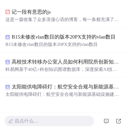
的效果。作者利用CSS设置元素的绝对定位，JavaScript则
用来随机生成文字的初始位置和透明度变化，营造出文字
记一段有意思的js
在页面上随机飘动的视觉效果。此外，文中还包含了对CS
S样式和JavaScript事件监听的运用，增加了互动性和趣味
这是一篇收集了众多浪漫心语的博客，每一条都充满了甜
性。
蜜和温情，表达了作者对某人的深深喜爱。从星辰大海到
日常生活，从诗词歌赋到甜蜜日常，字里行间透露出对你
B15未修改vlan数目的版本20PX支持的vlan数目
的独特情感，仿佛每个瞬间都因你而闪耀。这些话语如同
繁星，照亮了平凡的日子，让人感受到爱的力量和美好。
B15未修改vlan数目的版本20PX支持的vlan数目
高校技术转移办公室人员如何利用院所创新知识图谱发现技术转化瓶颈？.docx
科易网基于40亿+科创知识图谱数据库，深度探索AI技术
在技术转移、成果转化、技术经纪、知识产权、产业创
新、科技招商等垂直领域的多样化应用场景，研究科技创
太阳能供电障碍灯：航空安全合规与新能源基础设施建设驱动的离网照明市场.docx
新领域的AI+数智化解决方案，推动科技创新与产业创新
智能化发展。
太阳能供电障碍灯：航空安全合规与新能源基础设施建设
驱动的离网照明市场
说点什么…