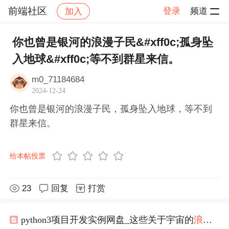
前端社区
登录
频道
加入
帖子详情
社区
前端社区
感慨
你也曾是银河的浪漫子民&#xff0c;孤身坠
入地球&#xff0c;等不到群星来信。
m0_71184684
2024-12-24
你也曾是银河的浪漫子民，孤身坠入地球，等不到
群星来信。
给本帖投票
23
回复
打赏
python3项目开发实例网盘_这些关于宇宙的
浪漫
句