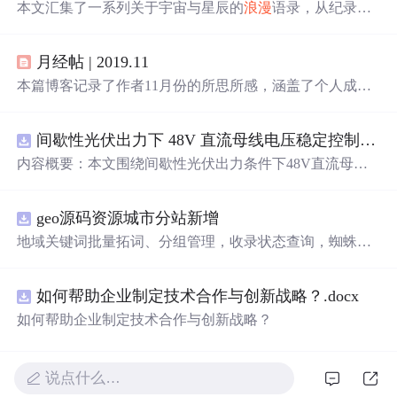
本文汇集了一系列关于宇宙与星辰的
浪漫
语录，从纪录片
《宇宙的奇迹》到豆友的智慧，再到文学作品中的深邃思
考，探讨了人类与宇宙间不可分割的联系。文章通过诗意
月经帖 | 2019.11
的语言表达了对宇宙的敬畏之情，以及人类作为宇宙一部
分的独特意义。
本篇博客记录了作者11月份的所思所感，涵盖了个人成
长、科技创新、生活方式等多个方面，从10000小时定律的
探讨到GitHub的千年代码保存计划，再到个人技能提升和
间歇性光伏出力下 48V 直流母线电压稳定控制及储能双向充放电闭环调控体系研究（Simulink仿真实现）
生活态度的反思，展现了作者对自我提升和时代变迁的深
刻感悟。
内容概要：本文围绕间歇性光伏出力条件下48V直流母线
电压的稳定控制与储能系统双向充放电的闭环调控体系展
开深入研究，系统探讨了光伏阵列非线性输出特性与锂离
geo源码资源城市分站新增
子电池储能系统在离网直流微网中的能量均衡建模方法及
分层控制策略。通过Simulink平台构建完整的光伏储能直流
地域关键词批量拓词、分组管理，收录状态查询，蜘蛛访
系统仿真模型，涵盖PV阵列、Boost DC-DC变换器、负
问监控 支持 OEM 贴牌改 LOGO、后台名称，可搭建代理
载、双向DC-DC变换器及电池系统等关键组件，实现了最
分销账号，下级客户数据隔离，适合做服务商对外接单 源
大功率点跟踪（MPPT）与储能系统的协同控制，有效应
如何帮助企业制定技术合作与创新战略？.docx
码交付，私有化部署到自己服务器，非 SaaS 账号，拥有完
对光照波动引起的功率供需失衡问题。研究采用双PI闭环
整程序文件，支持二次开发定制 PC + 移动端适配，自带基
如何帮助企业制定技术合作与创新战略？
控制、模型预测控制（MPC）等多种先进控制算法，显著
础模板，可自行替换前端页面 附带安装部署文档、环境配
提升了系统的动态响应速度与直流母线电压稳定性，并实
置教程
现了储能系统在削峰填谷中的优化运行，对于增强离网微
说点什么…
网的供电可靠性与能源利用效率具有重要理论价值和工程