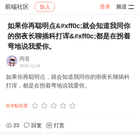
前端社区
登录
频道
加入
帖子详情
社区
前端社区
感慨
如果你再聪明点&#xff0c;就会知道我同你
的彻夜长聊插科打诨&#xff0c;都是在拐着
弯地说我爱你。 ​​​
丙音
2024-12-24
如果你再聪明点，就会知道我同你的彻夜长聊插科
打诨，都是在拐着弯地说我爱你。 ​​​
给本帖投票
23
回复
打赏