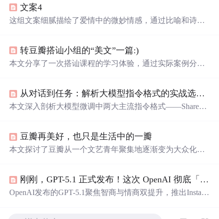
文案4
这组文案细腻描绘了爱情中的微妙情感，通过比喻和诗意
的语言，展现了对心仪之人深深的情感。文中表达了对错
过时机的遗憾，对彼此独特性的珍视，以及对共度余生的
转豆瓣搭讪小组的“美文”一篇:)
渴望。同时，借由宇宙元素寓言，传达了礼物背后深沉的
意义。
本文分享了一次搭讪课程的学习体验，通过实际案例分析
了搭讪过程中的常见问题及改进方法，强调了直接、真
诚、大方和幽默的重要性。
从对话到任务：解析大模型指令格式的实战选择与llama-factory配置
本文深入剖析大模型微调中两大主流指令格式——ShareGP
T（面向多轮对话，支持角色分离、工具调用与上下文建
模）和Alpaca（面向单轮任务，强调指令-响应映射、结构
豆瓣再美好，也只是生活中的一瓣
简洁、训练高效）的本质差异，并详解如何在llama-factory
框架中正确配置二者的数据集映射、偏好训练及KTO训
本文探讨了豆瓣从一个文艺青年聚集地逐渐变为大众化社
练，同时结合客服机器人、公文助手、旅行规划师等典型
交平台的过程，并分析了这一转变背后的原因及其对用户
场景给出格式选型决策依据。
的影响。文章引用了赫胥黎的观
点
，警示过度沉迷于网络
刚刚，GPT-5.1 正式发布！这次 OpenAI 彻底「开窍」了
社交可能带来的负面后果。
OpenAI发布的GPT-5.1聚焦智商与情商双提升，推出Instant
和Thinking两大模型，强化对话自然度、个性定制与情感
理解。新版本支持多角色切换、细粒度性格调节，并具备