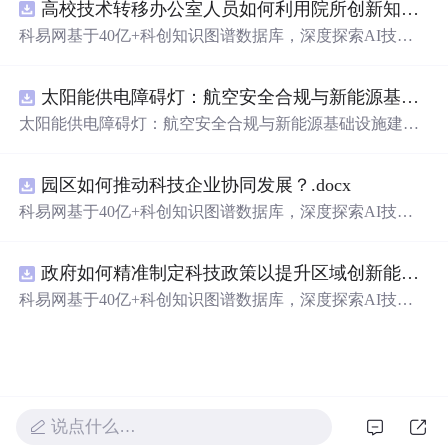
高校技术转移办公室人员如何利用院所创新知识图谱发现技术转化瓶颈？.docx
科易网基于40亿+科创知识图谱数据库，深度探索AI技术
在技术转移、成果转化、技术经纪、知识产权、产业创
新、科技招商等垂直领域的多样化应用场景，研究科技创
太阳能供电障碍灯：航空安全合规与新能源基础设施建设驱动的离网照明市场.docx
新领域的AI+数智化解决方案，推动科技创新与产业创新
智能化发展。
太阳能供电障碍灯：航空安全合规与新能源基础设施建设
驱动的离网照明市场
园区如何推动科技企业协同发展？.docx
科易网基于40亿+科创知识图谱数据库，深度探索AI技术
在技术转移、成果转化、技术经纪、知识产权、产业创
新、科技招商等垂直领域的多样化应用场景，研究科技创
政府如何精准制定科技政策以提升区域创新能力？.docx
新领域的AI+数智化解决方案，推动科技创新与产业创新
智能化发展。
科易网基于40亿+科创知识图谱数据库，深度探索AI技术
在技术转移、成果转化、技术经纪、知识产权、产业创
新、科技招商等垂直领域的多样化应用场景，研究科技创
新领域的AI+数智化解决方案，推动科技创新与产业创新
智能化发展。
说点什么…