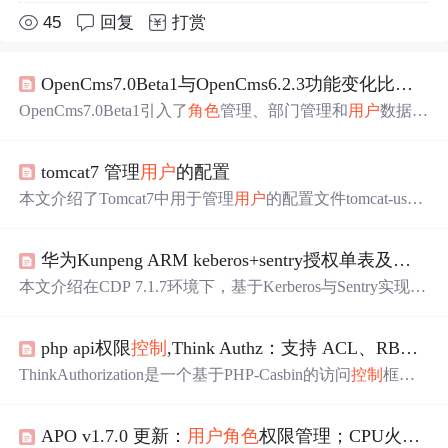
45
回复
打赏
OpenCms7.0Beta1与OpenCms6.2.3功能变化比较图——
OpenCms7.0Beta1引入了
角色
管理、部门管理和
用户
数据导
入导出等功能，增强了系统的灵活性和安全性。部门管理
允许为不同部门设置可管理的内容范围，实现了更精细的
tomcat7 管理
用户
的配置
权限
控制
。
本文介绍了Tomcat7中用于管理
用户
的配置文件tomcat-user
s.xml的内容。该文件定义了不同
角色
（如tomcat、role1、m
anager-gui、admin-gui）及对应的
用户
名和密码，实现了基
华为Kunpeng ARM keberos+sentry授权单表及其他相关操作方法（CDP7.1.7许可证）
于
角色
的访问
控制
。
本文介绍在CDP 7.1.7环境下，基于Kerberos与Sentry实现Hi
ve表级权限
控制
的操作方法。包括HDFS目录权限设置、
用
户
与
角色
管理、通过Beeline和HUE进行权限分配，并验证
php api权限
控制
,Think Authz：支持 ACL、RBAC、ABAC 等模型的授权（
bdpuser对特定数据库及单表的增删改查权限。
ThinkAuthorization是一个基于PHP-Casbin的访问
控制
框
架，支持ACL、RBAC和ABAC模型。适用于PHP7.1+和Th
inkPHP6.0+。安装通过composer，配置完成后使用Enforcer
APO v1.7.0 更新：
用户
角色
权限管理；CPU火焰图数据；优化根因分析效果
类进行权限管理和
角色
分配，包括添加、删除
用户
角色
、