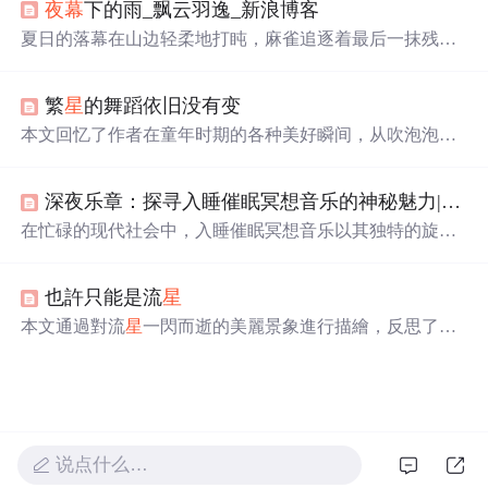
夜幕
下的雨_飘云羽逸_新浪博客
的文学化表达，不涉及天文观测技术、物理机制或信息技
术应用。
夏日的落幕在山边轻柔地打盹，麻雀追逐着最后一抹残
霞。大山传来
深沉
而孤寂的呼吸声，乌云带着满腔苦水，
倾诉着孤单的心事。霞光渐渐照亮大山的脸庞，天空披上
繁
星
的舞蹈依旧没有变
了一袭彩霞的外衣。河边的渔人收起钓竿，迎着昏黄的屋
檐，圆月将夜色揽入怀中，大山便在安详中安然睡去。
本文回忆了作者在童年时期的各种美好瞬间，从吹泡泡到
观察花草，再到与童年的告别，表达了对那段纯真时光的
怀念与不舍。
深夜乐章：探寻入睡催眠冥想音乐的神秘魅力|流静
在忙碌的现代社会中，入睡催眠冥想音乐以其独特的旋律
和节奏，为疲惫的心灵提供宁静，帮助人们放松并进入
深
沉
的睡眠状态。它不仅是音乐形式，更是一种生活态度，
也許只能是流
星
提醒我们在忙碌中放慢脚步，倾听内心声音。
本文通過對流
星
一閃而逝的美麗景象進行描繪，反思了生
命中那些短暫卻深刻的感受，以及這些感受在人們心中留
下的長遠影響。
说点什么…