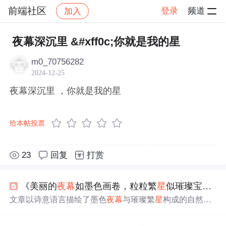
前端社区
登录
频道
加入
帖子详情
社区
前端社区
感慨
夜幕深沉里 &#xff0c;你就是我的星
m0_70756282
2024-12-25
夜幕深沉里 ，你就是我的星
给本帖投票
23
回复
打赏
《美丽的
夜幕
如墨色画卷，粒粒繁
星
似璀璨宝石点缀其间。繁
文章以诗意语言描绘了墨色
夜幕
与璀璨繁
星
构成的自然景
象，强调繁
星
如宝石、灵动眼睛般的视觉意象及其带来的
宁静、神秘与沉浸式审美体验。内容聚焦于天文视觉现象