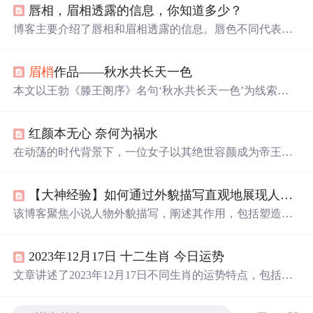
唇相，眉相透露的信息，你知道多少？
博客主要介绍了唇相和眉相透露的信息。唇色不同代表不
同的身体状况和命运，牙齿的
颜色
、形状、排列等也与性
格和命运相关。
眉梢
方向、眉形、与眼睛距离、眉间宽窄
眉梢
作品——秋水共长天一色
等不同情况，对应着不同的性格特点和命运走向。
本文以王勃《滕王阁序》名句‘秋水共长天一色’为线索，
通过两则创作于2004年的散文片段，描绘秋日江畔水天交
融的视觉意境与时空感怀。文中聚焦古典文学意象在现代
红颜本无心 奈何为祸水
语境下的审美再现，强调色彩渐变、空间混融、时光流逝
等视觉与哲思要素，体现对传统山水诗境的文学化复现与
在动荡的时代背景下，一位女子以其绝世容颜成为帝王的
情感投射。
心头
好，却也成为了国家动荡的导火索。从荣耀到衰败，
她的命运与王朝兴衰紧密相连，最终在历史的长河中留下
【大神经验】如何通过外貌描写直观地展现人物？
了一段令人唏嘘的故事。
该博客聚焦小说人物外貌描写，阐述其作用，包括塑造人
物形象、吸引读者兴趣、推动情节发展，还分享实用描写
语句，涵盖眼神、身材、手、头发等方面，最后推荐笔灵
2023年12月17日 十二生肖 今日运势
AI小说的小说素材库获取更多资料。
文章讲述了2023年12月17日不同生肖的运势特点，包括吉
凶宜忌、事业发展、情感变化以及幸运数字和
颜色
，旨在
帮助读者了解当天的运势走向。,