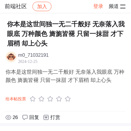
前端社区
登录
频道
加入
帖子详情
社区
前端社区
感慨
你本是这世间独一无二千般好 无奈落入我
眼底 万种颜色 旖旎皆褪 只留一抹甜 才下
眉梢 却上心头
m0_71032191
2024-12-25
你本是这世间独一无二千般好 无奈落入我眼底 万种
颜色 旖旎皆褪 只留一抹甜 才下眉梢 却上心头
给本帖投票
26
回复
打赏