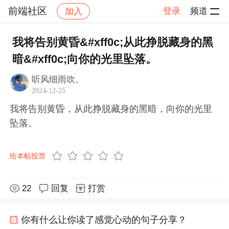
前端社区
登录
频道
加入
帖子详情
社区
前端社区
感慨
我将告别黄昏&#xff0c;从此挣脱藏身的黑
暗&#xff0c;向你的光里坠落。
听风细雨吹。
2024-12-25
我将告别黄昏，从此挣脱藏身的黑暗，向你的光里
坠落。
给本帖投票
22
回复
打赏
你有什么让你读了感觉心动的句子分享？