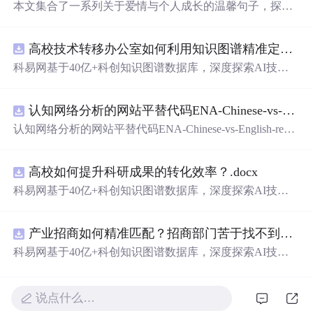
本文集合了一系列关于爱情与个人成长的温馨句子，探讨
了从青涩初恋到成熟感情的不同阶段，强调了自我价值和
内心世界的建设。
高校技术转移办公室如何利用知识图谱精准定位产业需求与技术适配点？.docx
科易网基于40亿+科创知识图谱数据库，深度探索AI技术
在技术转移、成果转化、技术经纪、知识产权、产业创
新、科技招商等垂直领域的多样化应用场景，研究科技创
认知网络分析的网站平替代码ENA-Chinese-vs-English-reproducible.zip
新领域的AI+数智化解决方案，推动科技创新与产业创新
智能化发展。
认知网络分析的网站平替代码ENA-Chinese-vs-English-repro
ducible.zip
高校如何提升科研成果的转化效率？.docx
科易网基于40亿+科创知识图谱数据库，深度探索AI技术
在技术转移、成果转化、技术经纪、知识产权、产业创
新、科技招商等垂直领域的多样化应用场景，研究科技创
产业招商如何精准匹配？招商部门苦于找不到符合产业链补链强链方向的目标企业怎么办？.docx
新领域的AI+数智化解决方案，推动科技创新与产业创新
智能化发展。
科易网基于40亿+科创知识图谱数据库，深度探索AI技术
在技术转移、成果转化、技术经纪、知识产权、产业创
新、科技招商等垂直领域的多样化应用场景，研究科技创
新领域的AI+数智化解决方案，推动科技创新与产业创新
说点什么…
智能化发展。