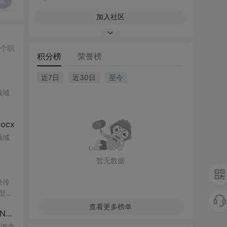
复
加入社区
多个职
积分榜
荣誉榜
近7日
近30日
至今
领域
cx
领域
暂无数据
决传
类型和
UI
查看更多榜单
博客 下载 社区 AtomGit 模型市场 搜CSDN 搜索 AI 搜索 会员中心 创作中心 基于DPWMA调制与正负序分离的ANPC三电平并网逆变器前馈控制策略研究（Simulink仿真实现）
谐波含