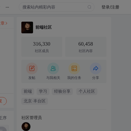
...
录
登录/注册
文章
前端社区
316,330
60,458
社区成员
社区内容
发帖
与我相关
我的任务
分享
前端
学习
经验分享
个人社区
复
北京·丰台区
社区管理员
正序