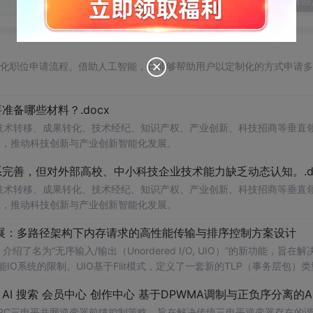
发表回
自动化职位申请流程。借助人工智能，它能够帮助用户以定制化的方式申请
备哪些材料？.docx
在技术转移、成果转化、技术经纪、知识产权、产业创新、科技招商等垂直
案，推动科技创新与产业创新智能化发展。
完善，但对外部高校、中小科技企业技术能力缺乏动态认知。.do
在技术转移、成果转化、技术经纪、知识产权、产业创新、科技招商等垂直
案，推动科技创新与产业创新智能化发展。
/O扩展：多路径架构下内存请求的高性能传输与排序控制方案设计
了名为“无序输入/输出（Unordered I/O, UIO）”的新功能，旨在解
能IO系统的限制。UIO基于Flit模式，定义了一套新的TLP（事务层包）
持多路径路由、提升系统效率并兼容现有生产者-消费者模型。文档详细说明了
NPC三电平并网逆变器前馈控制策略，旨在解决传统三电平逆变器存在的