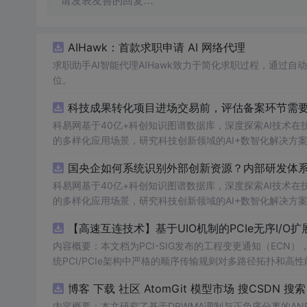
请发表友善的回复…
AIHawk：首款求职申请 AI 网络代理
求职助手AI智能代理AIHawk致力于简化求职过程，通过
位。
科技成果转化项目进场交易前，评估备案环节需要准
科易网基于40亿+科创知识图谱数据库，深度探索AI技术
的多样化应用场景，研究科技创新领域的AI+数智化解决方
国央企如何系统识别外部创新资源？内部研发体系
科易网基于40亿+科创知识图谱数据库，深度探索AI技术
的多样化应用场景，研究科技创新领域的AI+数智化解决方
【高速互连技术】基于UIO机制的PCIe无序I
内容概要：本文档为PCI-SIG发布的工程变更通知（ECN），介绍
统PCI/PCIe架构中严格的顺序传输规则对多路径拓扑和高性
规则，允许请求方（Requester）自主管理数据顺序，支
O
内容概要：本文研究了基于DPWMA调制与正负序分离的A