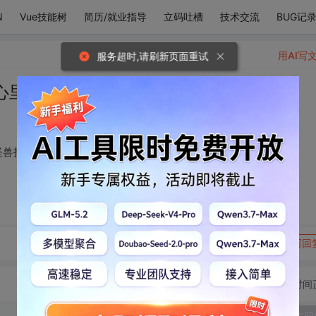
N
Vue技能树
简历/就业指导
立码吐槽
技术交流
BUG记
用AI写
服务超时,请刷新页面重试
心里的暗角点亮，把怪兽打跑
怪兽打跑
转发到动态
举报
写回
切换为时间