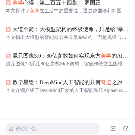
美学
心得（第二百五十四集） 罗国正
及其发展前景。
本文探讨了
美学
在生活中的重要性，通过曾国藩和刘熙载
的人生哲学，强调了选择目标、遵循正道、追求真善美以
及对立统一的
美学
观念。作者罗国正还引用了两位历史人
大道至简：大模型架构的终极使命，只是给“暴力
美
物的诗作为例证，展现了
美学
与道德修养的融合。,
本文指出大模型的智能核心并非复杂结构，而是规模与反
馈。现有架构如Transformer、MoE等实为解决梯度和算力
限制的工程手段，本质是为“暴力
美学
”搭建通路。真正的
混元图像3.0：80亿参数如何实现东方
美学
的AI转译
智能源于数据、算力与通用学习机制。
混元图像3.0采用80亿参数MoE架构，突破传统文生图模型
局限，实现对东方
美学
（如水墨留白、墨分五色、气韵生
动）的深度理解与转译。其三层认知架构——3D感知模块
数学星途：DeepMind人工智能的几何
奇迹
之旅
（深度/法线/材质隐式建模）、语义理解模块（绑定古籍诗
词知识图谱）、艺术风格编码器（1000+可编辑风格DN
本文详细介绍了DeepMind开发的人工智能系统AlphaGeome
A）——共同支撑中文提示词直觉化生成。工程上通过稀
try2如何在国际数学奥林匹克几何问题中取得显著成就。系
疏路由、专家专业化训练、模块化开源（权重/代码/风格库
统通过神经符号系统和大型语言模型Gemini的结合，实现
全开放）及轻量化3D先验设计，兼顾性能与可控性，支持
了逻辑推理与数据处理的完美融合，从而在几何证明领域
本地部署与生产级API服务。
展现出超越
人类
的解题能力。文章还探讨了AI在数学教育
和科研中的潜在应用，以及未来AI在数学全境中可能实现
说点什么…
的无限可能。