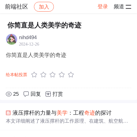
前端社区
登录
频道
加入
帖子详情
社区
前端社区
感慨
你简直是人类美学的奇迹
nihd494
2024-12-26
你简直是人类美学的奇迹
给本帖投票
25
回复
打赏
液压撑杆的力量与
美学
：工程
奇迹
的探讨
本文详细阐述了液压撑杆的工作原理、在建筑、航空航天
等多个领域的应用、性能优势、技术创新、市场前景以及
安全使用和维护要点，展示了其在现代工程中的关键作用