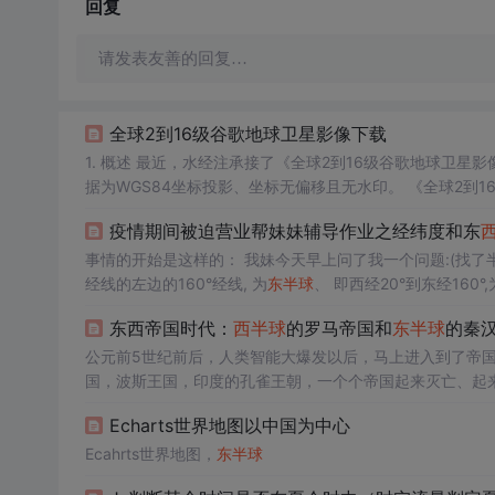
回复
请发表友善的回复…
全球2到16级谷歌地球卫星影像下载
1. 概述 最近，水经注承接了《全球2到16级谷歌地球卫星影像下载》项目，该项目的数据内容为全球2到16级谷歌地球卫星影像，该影像数
据为WGS84坐标
西半球
范围2-16级卫星影像，第二期交付数据为全球
东半球
疫情期间被迫营业帮妹妹辅导作业之经纬度和东
西...
事情的开始是这样的： 我妹今天早上问了我一个问题:(找了半天就找到了这张高斯模糊的图将就着看emmm) 0°经线左边的20°经线到180°
经线的左边的160°经线, 为
东半球
、 即西经20°到东经160°,
东西帝国时代：
西半球
的罗马帝国和
东半球
的秦
公元前5世纪前后，人类智能大爆发以后，马上进入到了帝国
国，波斯王国，印度的孔雀王朝，一个个帝国起来灭亡、起
国，
东半球
的秦汉帝国。秦朝太短，汉朝时间比较长，秦汉
Echarts世界地图以中国为中心
敌人，叫做北方蛮族。中国的野蛮力量叫匈奴...
Ecahrts世界地图，
东半球