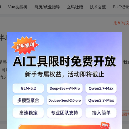
N
Vue技能树
简历/就业指导
立码吐槽
技术交流
BUG记
用AI写
半球?
地球???。你是暖气团☁️☁️☁️☀️，我是冷气团??️❄️❄️遇到你，我
关系，可以变成准静止锋??。就算黄赤交角变成90度，也不会放开你的
汽☄️☄️，
转发到动态
举报
写回