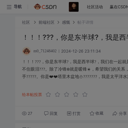
社区活动
赢在CSD
导航
社区
前端社区
感慨
帖子详情
！！！???，你是东半球?，我是西
2024-12-26 23:11:34
m0_71248402
！！！???，你是东半球?，我是西半球?，我们在一起就是整个
不住眼泪??️?️。除了冷锋❄️就是暖锋☀️，希望我们的
手?????。你是❤️❤️塔里木盆地⛄?‍?‍??‍?‍??，我是太平洋水
给本帖投票
27
回复
打赏
分享
收藏