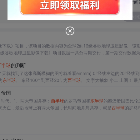
切换为时间
发表回
投影、坐标无偏移且无水印。 《全球2到16级谷歌地球卫星影像下载》项目数据一共分两期交付，第一期交付数
2-16级卫星影像。两期数据分别存储于两个希捷移动硬盘中，如下图所示
西半球
的判断
为
东半球
、 东经160° 到西经20°, 为
西半球
、 文字太抽象 小二 上图！ 最后自
己总结的一张图，方便以后的自己能够快速的回忆起，这次的经纬度区分： ...
汉帝国
时代。1、两大帝国并存：
西半球
的罗马帝国和
东半球
的秦汉帝国巴比伦
来灭亡，最后地球上有两大帝国，长时间地并肩共存，就是
西半球
的罗马
帝国，压住了地球的分量。2、共同的敌人：北方蛮族这两大帝国遇到了