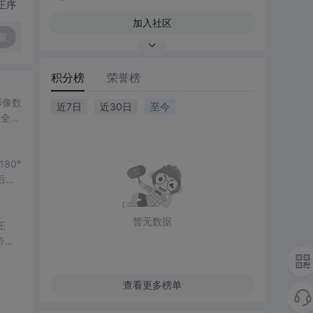
正序
加入社区
复
积分榜
荣誉榜
近7日
近30日
至今
据为全球
。
暂无数据
王
帝
共同的
查看更多榜单