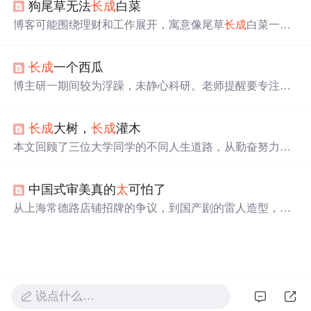
狗尾草无法
长成
白菜
亿，与主流传统视频平台初具较量实力。与爱优腾等平台
相比，
好看
视频在流量运营、技术基因、内容挖掘和商业
博客可能围绕理财和工作展开，寓意像尾草
长成
白菜一
变现等方面展现出独特优势。
样，通过合理理财和努力工作实现转变与收获，虽无具体
内容，但推测与这两方面提升相关。
长成
一个西瓜
博主研一期间较为浮躁，未静心科研。老师提醒要专注有
意义之事，
长成
“西瓜”。博主反思自己包揽过多活动，分
散了精力。幸好有导师和师兄指导，虽不后悔研一经历，
长成
大树，
长成
灌木
但希望未来一年专注科研，顺利毕业并探索未来道路。
本文回顾了三位大学同学的不同人生道路，从勤奋努力的
医学生到创业的装修公司老板，再到科研与家庭生活的交
织。通过对比他们的经历，探讨了在不同环境下成长的可
中国式审美真的
太
可怕了
能性与挑战，以及如何在人生旅途中保持自我价值与追
求。文章最后表达了作者对于生活态度的反思，无论身处
从上海常德路店铺招牌的争议，到国产剧的雷人造型，再
何种境遇，都能积极面对并寻求个人成长。
到家庭教育中的审美缺失，中国式审美正面临严重危机。
实用主义至上，忽视美学教育，导致社会普遍缺乏审美能
力。本文探讨了审美缺失的危害，呼吁重视审美教育，让
下一代从小接触美，以提升生活品质。
说点什么…