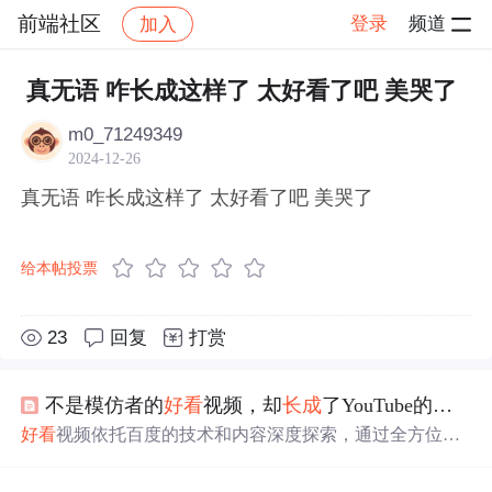
前端社区
登录
频道
加入
帖子详情
社区
前端社区
感慨
真无语 咋长成这样了 太好看了吧 美哭了
m0_71249349
2024-12-26
真无语 咋长成这样了 太好看了吧 美哭了
给本帖投票
23
回复
打赏
不是模仿者的
好看
视频，却
长成
了YouTube的模样
好看
视频依托百度的技术和内容深度探索，通过全方位扶
持优质海外视频创作者和垂直化内容深耕，以及鼓励UGC
创作热情，展现出YouTube模式的影子。其用户数已突破2