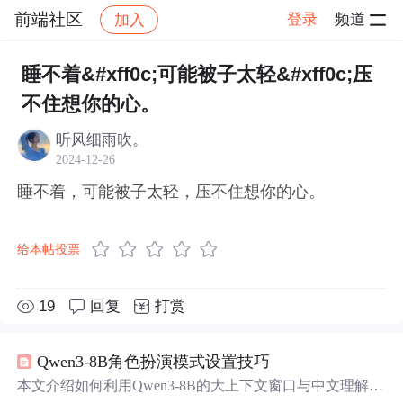
前端社区
登录
频道
加入
帖子详情
社区
前端社区
感慨
睡不着&#xff0c;可能被子太轻&#xff0c;压
不住想你的心。
听风细雨吹。
2024-12-26
睡不着，可能被子太轻，压不住想你的心。
给本帖投票
19
回复
打赏
Qwen3-8B角色扮演模式设置技巧
本文介绍如何利用Qwen3-8B的大上下文窗口与中文理解优