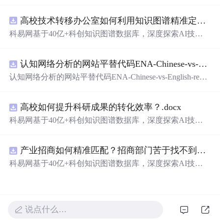
势，通过系统化的提示词设计实现稳定的角色扮演。重点
包括构建多维人物档案、使用ChatML格式增强身份一致
高校技术转移办公室如何利用知识图谱精准定位产业需求与技术适配点？.docx
性，以及对抗模型遗忘机制的方法，适用于本地化部署的
高质量虚拟角色对话场景。
科易网基于40亿+科创知识图谱数据库，深度探索AI技术
在技术转移、成果转化、技术经纪、知识产权、产业创
新、科技招商等垂直领域的多样化应用场景，研究科技创
认知网络分析的网站平替代码ENA-Chinese-vs-English-reproducible.zip
新领域的AI+数智化解决方案，推动科技创新与产业创新
智能化发展。
认知网络分析的网站平替代码ENA-Chinese-vs-English-repro
ducible.zip
高校如何提升科研成果的转化效率？.docx
科易网基于40亿+科创知识图谱数据库，深度探索AI技术
在技术转移、成果转化、技术经纪、知识产权、产业创
新、科技招商等垂直领域的多样化应用场景，研究科技创
产业招商如何精准匹配？招商部门苦于找不到符合产业链补链强链方向的目标企业怎么办？.docx
新领域的AI+数智化解决方案，推动科技创新与产业创新
智能化发展。
科易网基于40亿+科创知识图谱数据库，深度探索AI技术
在技术转移、成果转化、技术经纪、知识产权、产业创
新、科技招商等垂直领域的多样化应用场景，研究科技创
新领域的AI+数智化解决方案，推动科技创新与产业创新
智能化发展。
说点什么…