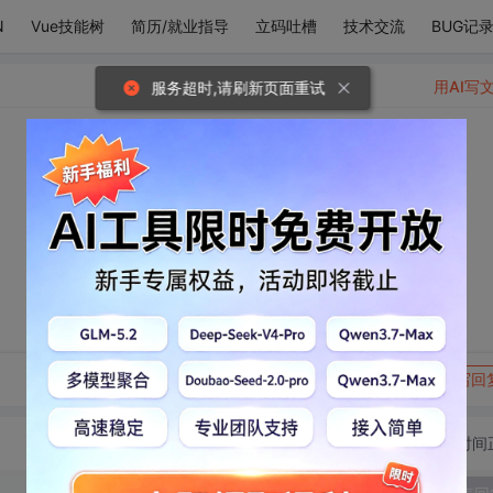
N
Vue技能树
简历/就业指导
立码吐槽
技术交流
BUG记
用AI写
服务超时,请刷新页面重试
。
转发到动态
举报
写回
切换为时间