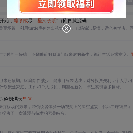
发表回
开始，
凛冬散
尽，
星河
长明
”（附四款源码）
美丽场景，利用turtle库创建出视觉效果。代码简洁易懂，适合初学者。
。
难过时的一块糖，还是睡前的原谅与醒来后的新生，都让生活充满意义。
长但未达预期。家庭陪伴减少，健康目标未达成，财务投资失利，个人学习
的计划聚焦家庭、工作和个人成长，期望在新的一年里实现更多目标。
带你绘制满天
星河
天星闪烁并移动的效果，带领读者体验一场视觉上的星空盛宴。代码中详细展示
者提供了一次浪漫与技术的完美结合。
过实时计算距离指定春节日期的剩余时间，包括天数、小时数、分钟数和秒数