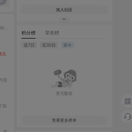
复
加入社区
同时，
积分榜
荣誉榜
近7日
近30日
至今
遇见
与提
暂无数据
了如
查看更多榜单
，展