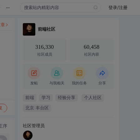
...
录
登录/注册
文章
前端社区
316,330
60,458
社区成员
社区内容
发帖
与我相关
我的任务
分享
前端
学习
经验分享
个人社区
复
北京·丰台区
社区管理员
正序