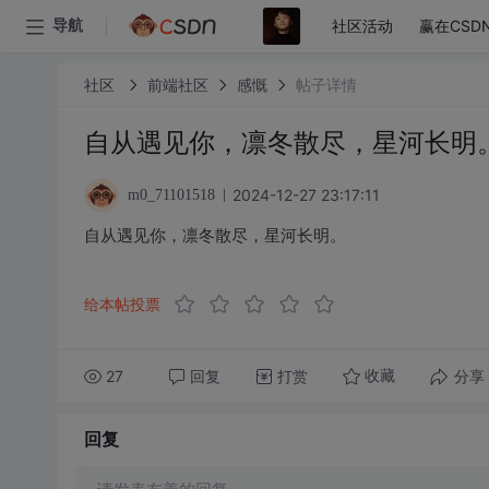
社区活动
赢在CSD
导航
社区
前端社区
感慨
帖子详情
自从遇见你，凛冬散尽，星河长明
2024-12-27 23:17:11
m0_71101518
自从遇见你，凛冬散尽，星河长明。
给本帖投票
27
回复
打赏
分享
收藏
回复