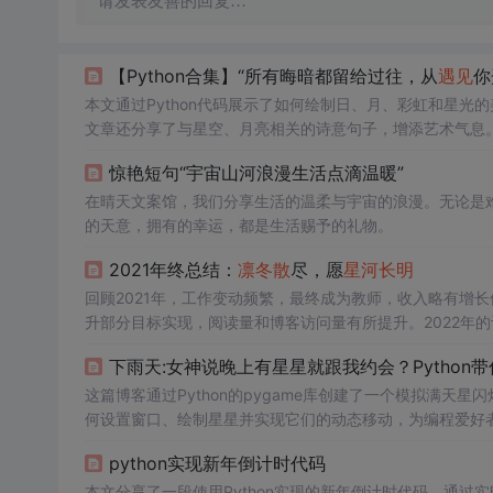
请发表友善的回复…
【Python合集】“所有晦暗都留给过往，从
遇见
你
本文通过Python代码展示了如何绘制日、月、彩虹和星光的
文章还分享了与星空、月亮相关的诗意句子，增添艺术气息
惊艳短句“宇宙山河浪漫生活点滴温暖”
在晴天文案馆，我们分享生活的温柔与宇宙的浪漫。无论是
的天意，拥有的幸运，都是生活赐予的礼物。
2021年终总结：
凛冬散
尽，愿
星河
长明
回顾2021年，工作变动频繁，最终成为教师，收入略有增
升部分目标实现，阅读量和博客访问量有所提升。2022年
下雨天:女神说晚上有星星就跟我约会？Python
这篇博客通过Python的pygame库创建了一个模拟满
何设置窗口、绘制星星并实现它们的动态移动，为编程爱好
python实现新年倒计时代码
本文分享了一段使用Python实现的新年倒计时代码，通