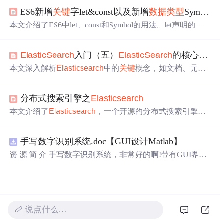
亮。还讲解了ES的倒排索引原理以及索引库和mapping操
ES6新增
关键
字let&const以及新增
数据类型
Symbol
作，包括
数据类型
、创建和修改。最后提到Java代码操作E
S的便捷性。
本文介绍了ES6中let、const和Symbol的用法。let声明的变
量只在代码块内有效，不能重复声明且不存在变量提升；c
onst声明只读常量，声明后不可改变，必须初始化；Symbo
ElasticSearch
入门（五）
ElasticSearch
的核心概念讲解
l是新的原始
数据类型
，表示独一无二的值，常用于定义对
象的唯一属性名。
本文深入解析
Elasticsearch
中的
关键
概念，如文档、元数
据、查询响应、批量操作及分页等，同时介绍了如何利用
ES进行
数据类型
映射，帮助读者掌握高效的数据管理和检
分布式搜索引擎之
Elasticsearch
索技巧。
本文介绍了
Elasticsearch
，一个开源的分布式搜索引擎，
其基于Lucene，支持全文搜索、实时数据分析、多种
数据
类型
处理及可扩展性。文章详细讲解了其分布式架构、
关
手写数字识别系统.doc【GUI设计Matlab】
键
特性和功能，以及应用场景和使用实例。,
资 源 简 介 手写数字识别系统，非常好的啊!带有GUI界
面，使用方便! 详 情 说 明 用这个手写数字识别系统，你可
以轻松地识别手写数字。这个系统不仅功能强大，而且还
带有直观的图形用户界面（GUI），非常容易使用。你只
需要将手写数字输入系统，它将立即给出准确的识别结
果。这个系统可以在各种场景中使用，无论是学校、工作
说点什么…
还是日常生活，都能为你提供快速和准确的识别服务。它