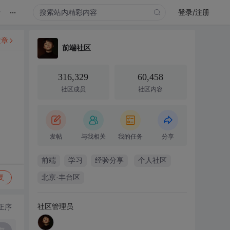
...
录
登录/注册
文章
前端社区
316,329
60,458
社区成员
社区内容
发帖
与我相关
我的任务
分享
前端
学习
经验分享
个人社区
复
北京·丰台区
社区管理员
正序