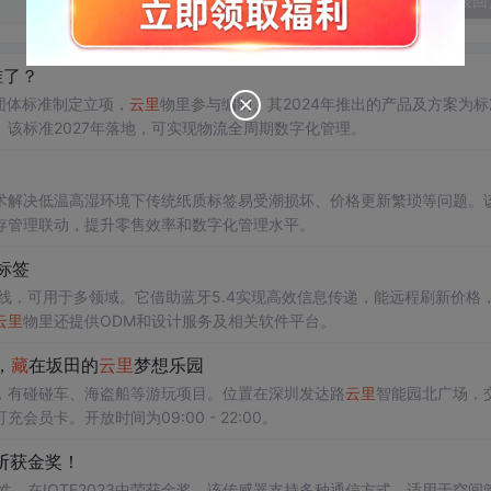
发表回
准了？
团体标准制定立项，
云里
物里参与编制。其2024年推出的产品及方案为标
该标准2027年落地，可实现物流全周期数字化管理。
术解决低温高湿环境下传统纸质标签易受潮损坏、价格更新繁琐等问题。
存管理联动，提升零售效率和数字化管理水平。
子标签
58P上线，可用于多领域。它借助蓝牙5.4实现高效信息传递，能远程刷新价格
云里
物里还提供ODM和设计服务及相关软件平台。
，
藏
在坂田的
云里
梦想乐园
，有碰碰车、海盗船等游玩项目。位置在深圳发达路
云里
智能园北广场，
卡。开放时间为09:00 - 22:00。
器斩获金奖！
性，在IOTE2023中荣获金奖。该传感器支持多种通信方式，适用于空间