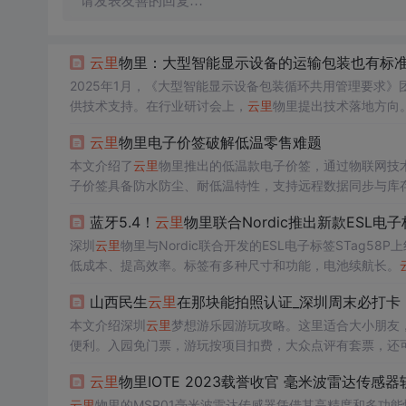
请发表友善的回复…
云里
物里：大型智能显示设备的运输包装也有标
2025年1月，《大型智能显示设备包装循环共用管理要求》
供技术支持。在行业研讨会上，
云里
物里提出技术落地方向。
云里
物里电子价签破解低温零售难题
本文介绍了
云里
物里推出的低温款电子价签，通过物联网技
子价签具备防水防尘、耐低温特性，支持远程数据同步与库
蓝牙5.4！
云里
物里联合Nordic推出新款ESL电
深圳
云里
物里与Nordic联合开发的ESL电子标签STag
低成本、提高效率。标签有多种尺寸和功能，电池续航长。
山西民生
云里
在那块能拍照认证_深圳周末必打卡
本文介绍深圳
云里
梦想游乐园游玩攻略。这里适合大小朋友
便利。入园免门票，游玩按项目扣费，大众点评有套票，还可充会员
云里
物里IOTE 2023载誉收官 毫米波雷达传感
云里
物里的MSR01毫米波雷达传感器凭借其高精度和多功能