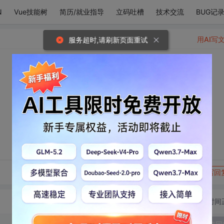
N
Vue技能树
简历/就业指导
立码吐槽
技术交流
BUG记
用AI写
服务超时,请刷新页面重试
转发到动态
举报
写回
切换为时间