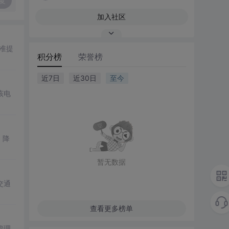
复
加入社区
准提
积分榜
荣誉榜
近7日
近30日
至今
该电
，降
暂无数据
交通
查看更多榜单
管理